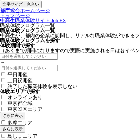
文字サイズ・色合い
都庁総合ホームページ
トップページ
中高生職業体験サイト Job EX
職業体験プログラム一覧
職業体験プログラム一覧
中高生が、都内の企業に訪問し、リアルな職業体験ができるプ
職業体験プログラムを探す
体験期間で探す
（あくまで期間になりますので実際に実施される日は各イベン
～
平日開催
土日祝開催
終了した職業体験を表示しない
体験エリアで探す
オンラインあり
東京都全域
東京23区エリア
さらに表示
多摩エリア
さらに表示
島しょエリア