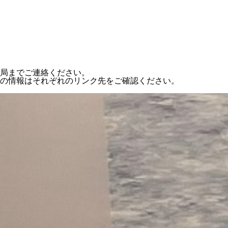
局までご連絡ください。
の情報はそれぞれのリンク先をご確認ください。