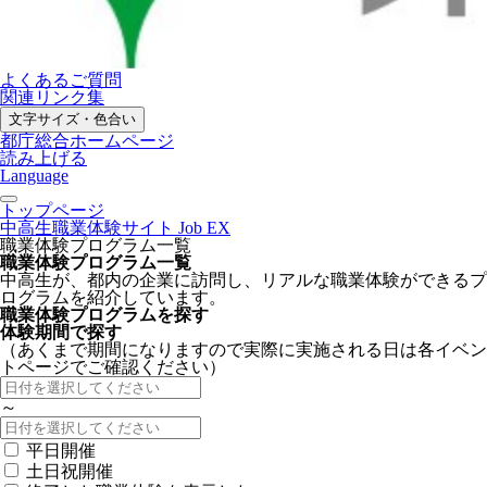
よくあるご質問
関連リンク集
文字サイズ・色合い
都庁総合ホームページ
読み上げる
Language
トップページ
中高生職業体験サイト Job EX
職業体験プログラム一覧
職業体験プログラム一覧
中高生が、都内の企業に訪問し、リアルな職業体験ができるプ
ログラムを紹介しています。
職業体験プログラムを探す
体験期間で探す
（あくまで期間になりますので実際に実施される日は各イベン
トページでご確認ください）
～
平日開催
土日祝開催