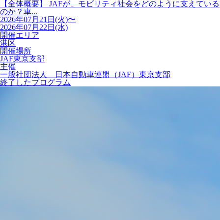
【全体概要】 JAFが、モビリティ社会をどのように支えている
のか？車...
2026年07月21日(火)〜
2026年07月22日(水)
開催エリア
港区
開催場所
JAF東京支部
主催
一般社団法人 日本自動車連盟（JAF）東京支部
終了したプログラム