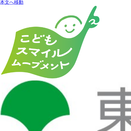
本文へ移動