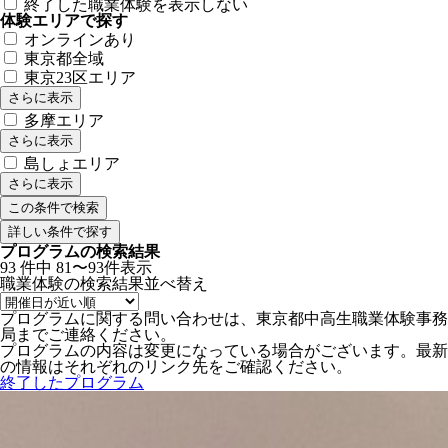
終了した職業体験を表示しない
体験エリアで探す
オンラインあり
東京都全域
東京23区エリア
さらに表示
多摩エリア
さらに表示
島しょエリア
さらに表示
詳しい条件で探す
プログラムの検索結果
93
件中
81〜93件表示
職業体験の検索結果
並べ替え
プログラムに関する問い合わせは、東京都中高生職業体験事務
局までご連絡ください。
プログラムの内容は変更になっている場合がございます。最新
の情報はそれぞれのリンク先をご確認ください。
終了したプログラム