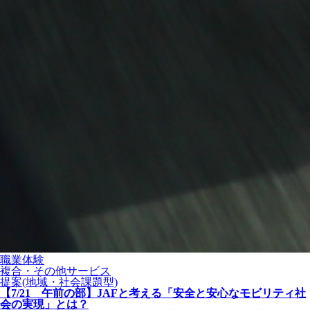
職業体験
複合・その他サービス
提案(地域・社会課題型)
【7/21 午前の部】JAFと考える「安全と安心なモビリティ社
会の実現」とは？