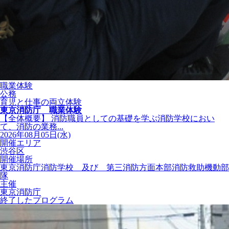
職業体験
公務
育児と仕事の両立体験
東京消防庁 職業体験
【全体概要】 消防職員としての基礎を学ぶ消防学校におい
て、消防の業務...
2026年08月05日(水)
開催エリア
渋谷区
開催場所
東京消防庁消防学校 及び 第三消防方面本部消防救助機動部
隊
主催
東京消防庁
終了したプログラム