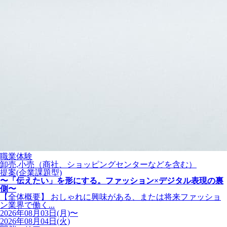
職業体験
卸売,小売（商社、ショッピングセンターなどを含む）
提案(企業課題型)
〜「伝えたい」を形にする。ファッション×デジタル表現の裏
側〜
【全体概要】 おしゃれに興味がある、または将来ファッショ
ン業界で働く...
2026年08月03日(月)〜
2026年08月04日(火)