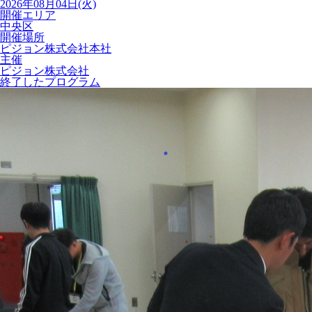
2026年08月04日(火)
開催エリア
中央区
開催場所
ピジョン株式会社本社
主催
ピジョン株式会社
終了したプログラム