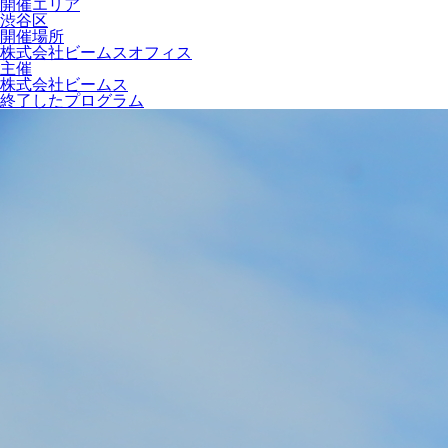
開催エリア
渋谷区
開催場所
株式会社ビームスオフィス
主催
株式会社ビームス
終了したプログラム