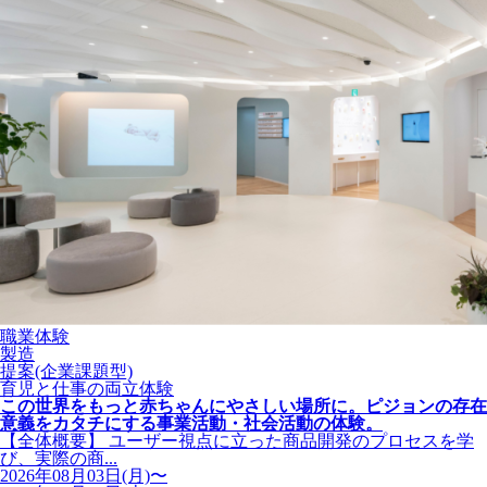
職業体験
製造
提案(企業課題型)
育児と仕事の両立体験
この世界をもっと赤ちゃんにやさしい場所に。ピジョンの存在
意義をカタチにする事業活動・社会活動の体験。
【全体概要】 ユーザー視点に立った商品開発のプロセスを学
び、実際の商...
2026年08月03日(月)〜