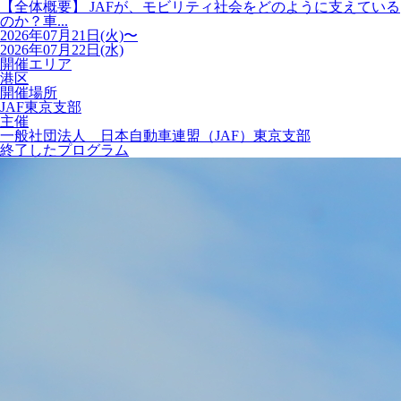
【全体概要】 JAFが、モビリティ社会をどのように支えている
のか？車...
2026年07月21日(火)〜
2026年07月22日(水)
開催エリア
港区
開催場所
JAF東京支部
主催
一般社団法人 日本自動車連盟（JAF）東京支部
終了したプログラム