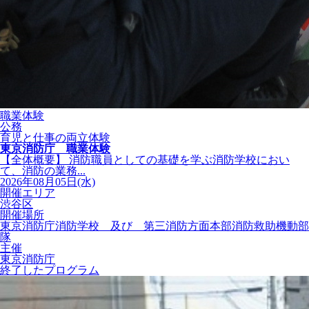
職業体験
公務
育児と仕事の両立体験
東京消防庁 職業体験
【全体概要】 消防職員としての基礎を学ぶ消防学校におい
て、消防の業務...
2026年08月05日(水)
開催エリア
渋谷区
開催場所
東京消防庁消防学校 及び 第三消防方面本部消防救助機動部
隊
主催
東京消防庁
終了したプログラム