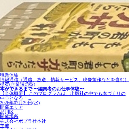
職業体験
情報通信（通信、放送、情報サービス、映像製作などを含む）
提案(企業課題型)
本ができるまで 〜編集者のお仕事体験〜
【全体概要】 このプログラムは、出版社の中でも本づくりの
中心となる「...
2026年07月29日(水)
開催エリア
品川区
開催場所
株式会社ポプラ社本社
主催