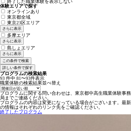
終了した職業体験を表示しない
体験エリアで探す
オンラインあり
東京都全域
東京23区エリア
さらに表示
多摩エリア
さらに表示
島しょエリア
さらに表示
詳しい条件で探す
プログラムの検索結果
93
件中
81〜93件表示
職業体験の検索結果
並べ替え
プログラムに関する問い合わせは、東京都中高生職業体験事務
局までご連絡ください。
プログラムの内容は変更になっている場合がございます。最新
の情報はそれぞれのリンク先をご確認ください。
終了したプログラム