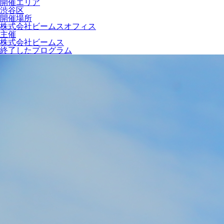
開催エリア
渋谷区
開催場所
株式会社ビームスオフィス
主催
株式会社ビームス
終了したプログラム