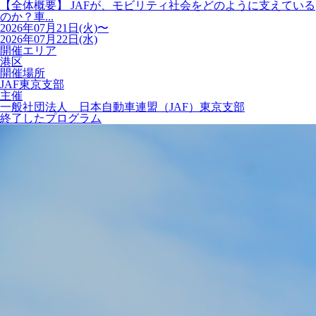
【全体概要】 JAFが、モビリティ社会をどのように支えている
のか？車...
2026年07月21日(火)〜
2026年07月22日(水)
開催エリア
港区
開催場所
JAF東京支部
主催
一般社団法人 日本自動車連盟（JAF）東京支部
終了したプログラム