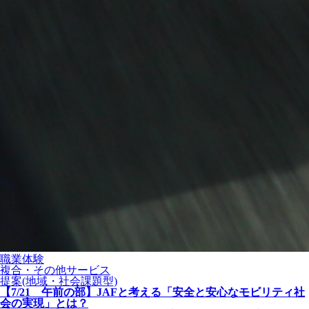
職業体験
複合・その他サービス
提案(地域・社会課題型)
【7/21 午前の部】JAFと考える「安全と安心なモビリティ社
会の実現」とは？