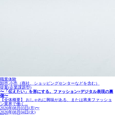
職業体験
卸売,小売（商社、ショッピングセンターなどを含む）
提案(企業課題型)
〜「伝えたい」を形にする。ファッション×デジタル表現の裏
側〜
【全体概要】 おしゃれに興味がある、または将来ファッショ
ン業界で働く...
2026年08月03日(月)〜
2026年08月04日(火)