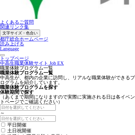
よくあるご質問
関連リンク集
文字サイズ・色合い
都庁総合ホームページ
読み上げる
Language
トップページ
中高生職業体験サイト Job EX
職業体験プログラム一覧
職業体験プログラム一覧
中高生が、都内の企業に訪問し、リアルな職業体験ができるプ
ログラムを紹介しています。
職業体験プログラムを探す
体験期間で探す
（あくまで期間になりますので実際に実施される日は各イベン
トページでご確認ください）
～
平日開催
土日祝開催