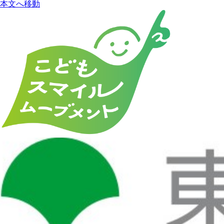
本文へ移動