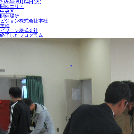
2026年08月04日(火)
開催エリア
中央区
開催場所
ピジョン株式会社本社
主催
ピジョン株式会社
終了したプログラム