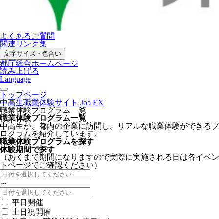
よくあるご質問
関連リンク集
文字サイズ・色合い
都庁総合ホームページ
読み上げる
Language
トップページ
中高生職業体験サイト Job EX
職業体験プログラム一覧
職業体験プログラム一覧
中高生が、都内の企業に訪問し、リアルな職業体験ができるプ
ログラムを紹介しています。
職業体験プログラムを探す
体験期間で探す
（あくまで期間になりますので実際に実施される日は各イベン
トページでご確認ください）
～
平日開催
土日祝開催