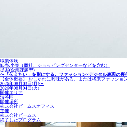
職業体験
卸売,小売（商社、ショッピングセンターなどを含む）
提案(企業課題型)
〜「伝えたい」を形にする。ファッション×デジタル表現の裏
【全体概要】 おしゃれに興味がある、または将来ファッション業
2026年08月03日(月)〜
2026年08月04日(火)
開催エリア
渋谷区
開催場所
株式会社ビームスオフィス
主催
株式会社ビームス
終了したプログラム