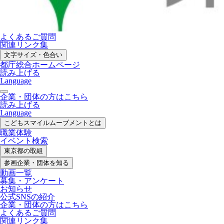
よくあるご質問
関連リンク集
文字サイズ・色合い
都庁総合ホームページ
読み上げる
Language
企業・団体の方はこちら
読み上げる
Language
こどもスマイル
ムーブメントとは
職業体験
イベント検索
東京都の取組
参画企業・
団体を知る
動画一覧
募集・
アンケート
お知らせ
公式SNS
の紹介
企業・団体の方
はこちら
よくあるご質問
関連リンク集