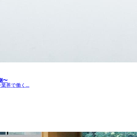
側〜
界で働く...