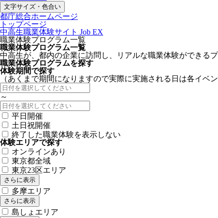
文字サイズ・色合い
都庁総合ホームページ
トップページ
中高生職業体験サイト Job EX
職業体験プログラム一覧
職業体験プログラム一覧
中高生が、都内の企業に訪問し、リアルな職業体験ができるプ
職業体験プログラムを探す
体験期間で探す
（あくまで期間になりますので実際に実施される日は各イベン
～
平日開催
土日祝開催
終了した職業体験を表示しない
体験エリアで探す
オンラインあり
東京都全域
東京23区エリア
さらに表示
多摩エリア
さらに表示
島しょエリア