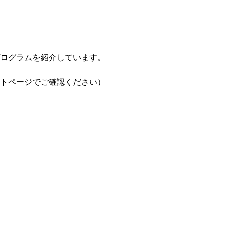
ログラムを紹介しています。
トページでご確認ください）