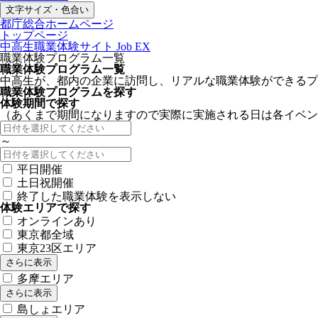
文字サイズ・色合い
都庁総合ホームページ
トップページ
中高生職業体験サイト Job EX
職業体験プログラム一覧
職業体験プログラム一覧
中高生が、都内の企業に訪問し、リアルな職業体験ができるプ
職業体験プログラムを探す
体験期間で探す
（あくまで期間になりますので実際に実施される日は各イベン
～
平日開催
土日祝開催
終了した職業体験を表示しない
体験エリアで探す
オンラインあり
東京都全域
東京23区エリア
さらに表示
多摩エリア
さらに表示
島しょエリア