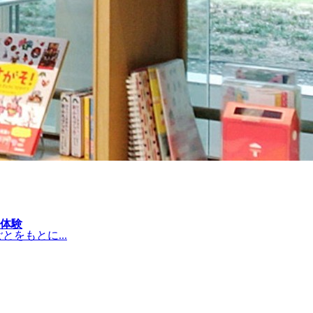
体験
をもとに...