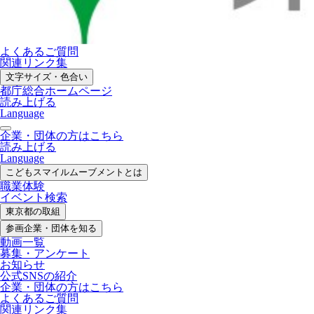
よくあるご質問
関連リンク集
文字サイズ・色合い
都庁総合ホームページ
読み上げる
Language
企業・団体の方はこちら
読み上げる
Language
こどもスマイル
ムーブメントとは
職業体験
イベント検索
東京都の取組
参画企業・
団体を知る
動画一覧
募集・
アンケート
お知らせ
公式SNS
の紹介
企業・団体の方
はこちら
よくあるご質問
関連リンク集