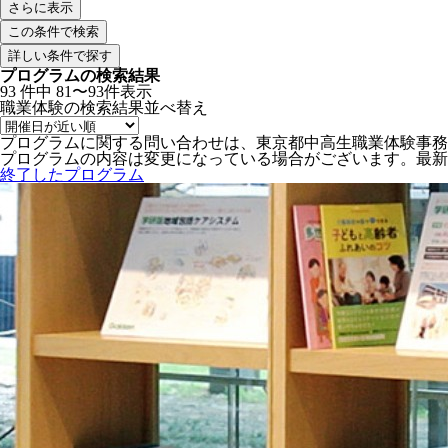
さらに表示
詳しい条件で探す
プログラムの検索結果
93
件中
81〜93件表示
職業体験の検索結果
並べ替え
プログラムに関する問い合わせは、東京都中高生職業体験事務
プログラムの内容は変更になっている場合がございます。最新
終了したプログラム