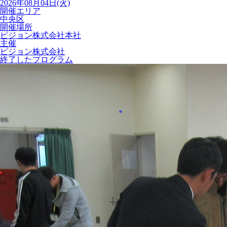
2026年08月04日(火)
開催エリア
中央区
開催場所
ピジョン株式会社本社
主催
ピジョン株式会社
終了したプログラム