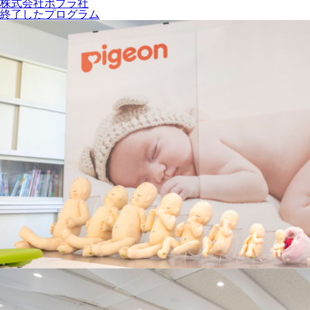
株式会社ポプラ社
終了したプログラム