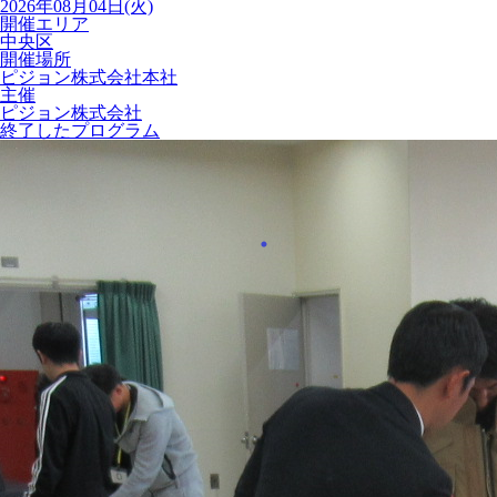
2026年08月04日(火)
開催エリア
中央区
開催場所
ピジョン株式会社本社
主催
ピジョン株式会社
終了したプログラム