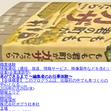
職業体験
情報通信（通信、放送、情報サービス、映像製作などを含む）
提案(企業課題型)
本ができるまで 〜編集者のお仕事体験〜
【全体概要】 このプログラムは、出版社の中でも本づくりの
中心となる「...
2026年07月29日(水)
開催エリア
品川区
開催場所
株式会社ポプラ社本社
主催