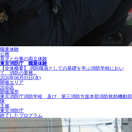
職業体験
公務
育児と仕事の両立体験
東京消防庁 職業体験
【全体概要】 消防職員としての基礎を学ぶ消防学校におい
て、消防の業務...
2026年08月05日(水)
開催エリア
渋谷区
開催場所
東京消防庁消防学校 及び 第三消防方面本部消防救助機動部
隊
主催
東京消防庁
終了したプログラム