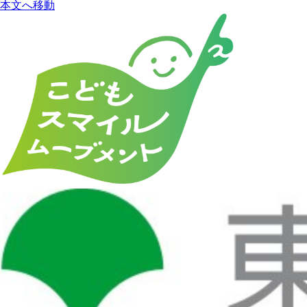
本文へ移動