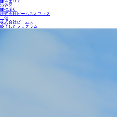
開催エリア
渋谷区
開催場所
株式会社ビームスオフィス
主催
株式会社ビームス
終了したプログラム