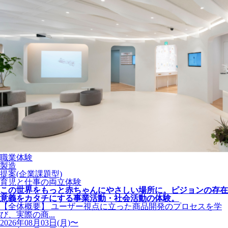
職業体験
製造
提案(企業課題型)
育児と仕事の両立体験
この世界をもっと赤ちゃんにやさしい場所に。ピジョンの存在
意義をカタチにする事業活動・社会活動の体験。
【全体概要】 ユーザー視点に立った商品開発のプロセスを学
び、実際の商...
2026年08月03日(月)〜