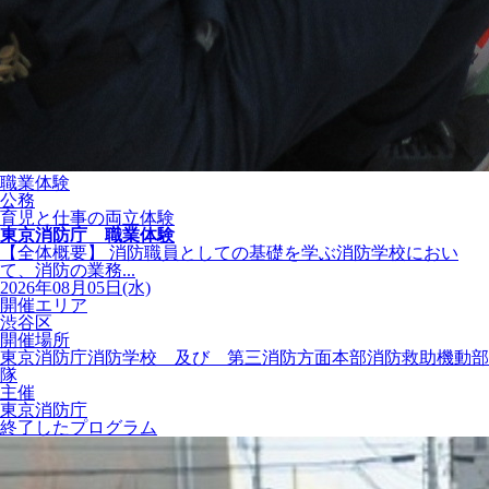
職業体験
公務
育児と仕事の両立体験
東京消防庁 職業体験
【全体概要】 消防職員としての基礎を学ぶ消防学校におい
て、消防の業務...
2026年08月05日(水)
開催エリア
渋谷区
開催場所
東京消防庁消防学校 及び 第三消防方面本部消防救助機動部
隊
主催
東京消防庁
終了したプログラム