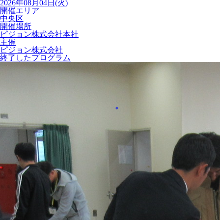
2026年08月04日(火)
開催エリア
中央区
開催場所
ピジョン株式会社本社
主催
ピジョン株式会社
終了したプログラム