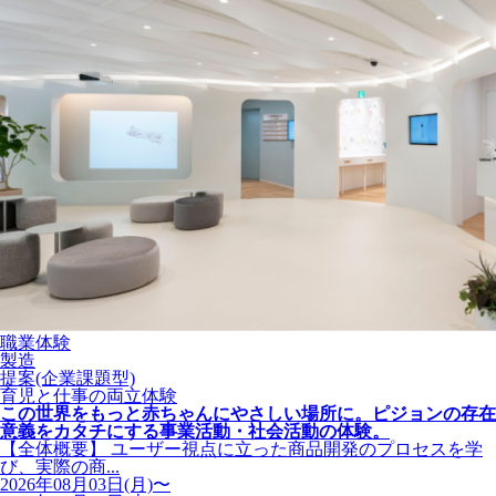
職業体験
製造
提案(企業課題型)
育児と仕事の両立体験
この世界をもっと赤ちゃんにやさしい場所に。ピジョンの存在
意義をカタチにする事業活動・社会活動の体験。
【全体概要】 ユーザー視点に立った商品開発のプロセスを学
び、実際の商...
2026年08月03日(月)〜