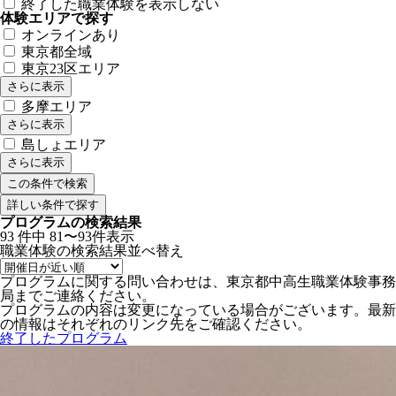
終了した職業体験を表示しない
体験エリアで探す
オンラインあり
東京都全域
東京23区エリア
さらに表示
多摩エリア
さらに表示
島しょエリア
さらに表示
詳しい条件で探す
プログラムの検索結果
93
件中
81〜93件表示
職業体験の検索結果
並べ替え
プログラムに関する問い合わせは、東京都中高生職業体験事務
局までご連絡ください。
プログラムの内容は変更になっている場合がございます。最新
の情報はそれぞれのリンク先をご確認ください。
終了したプログラム