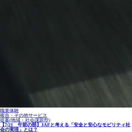
職業体験
複合・その他サービス
提案(地域・社会課題型)
【7/21 午前の部】JAFと考える「安全と安心なモビリティ社
会の実現」とは？