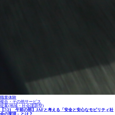
職業体験
複合・その他サービス
提案(地域・社会課題型)
【7/21 午前の部】JAFと考える「安全と安心なモビリティ社
会の実現」とは？