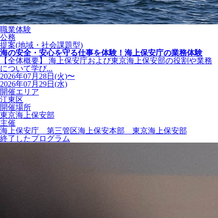
職業体験
公務
提案(地域・社会課題型)
海の安全・安心を守る仕事を体験！海上保安庁の業務体験
【全体概要】 海上保安庁および東京海上保安部の役割や業務
について学び...
2026年07月28日(火)〜
2026年07月29日(水)
開催エリア
江東区
開催場所
東京海上保安部
主催
海上保安庁 第三管区海上保安本部 東京海上保安部
終了したプログラム