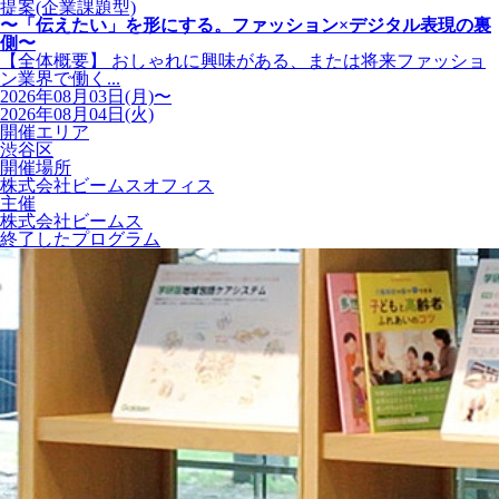
提案(企業課題型)
〜「伝えたい」を形にする。ファッション×デジタル表現の裏
側〜
【全体概要】 おしゃれに興味がある、または将来ファッショ
ン業界で働く...
2026年08月03日(月)〜
2026年08月04日(火)
開催エリア
渋谷区
開催場所
株式会社ビームスオフィス
主催
株式会社ビームス
終了したプログラム