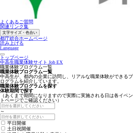
よくあるご質問
関連リンク集
文字サイズ・色合い
都庁総合ホームページ
読み上げる
Language
トップページ
中高生職業体験サイト Job EX
職業体験プログラム一覧
職業体験プログラム一覧
中高生が、都内の企業に訪問し、リアルな職業体験ができるプ
ログラムを紹介しています。
職業体験プログラムを探す
体験期間で探す
（あくまで期間になりますので実際に実施される日は各イベン
トページでご確認ください）
～
平日開催
土日祝開催