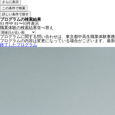
さらに表示
詳しい条件で探す
プログラムの検索結果
93
件中
81〜93件表示
職業体験の検索結果
並べ替え
プログラムに関する問い合わせは、東京都中高生職業体験事務
プログラムの内容は変更になっている場合がございます。最新
終了したプログラム