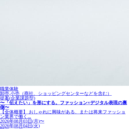
職業体験
卸売,小売（商社、ショッピングセンターなどを含む）
提案(企業課題型)
〜「伝えたい」を形にする。ファッション×デジタル表現の裏
側〜
【全体概要】 おしゃれに興味がある、または将来ファッショ
ン業界で働く...
2026年08月03日(月)〜
2026年08月04日(火)