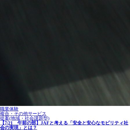
職業体験
複合・その他サービス
提案(地域・社会課題型)
【7/21 午前の部】JAFと考える「安全と安心なモビリティ社
会の実現」とは？