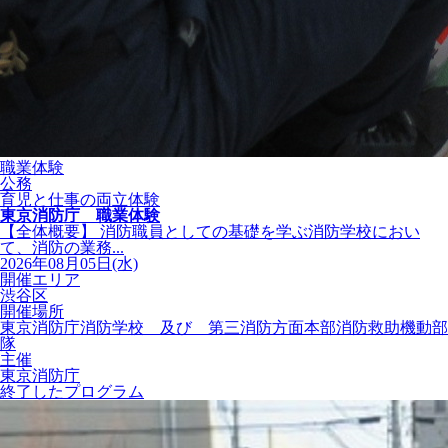
職業体験
公務
育児と仕事の両立体験
東京消防庁 職業体験
【全体概要】 消防職員としての基礎を学ぶ消防学校におい
て、消防の業務...
2026年08月05日(水)
開催エリア
渋谷区
開催場所
東京消防庁消防学校 及び 第三消防方面本部消防救助機動部
隊
主催
東京消防庁
終了したプログラム