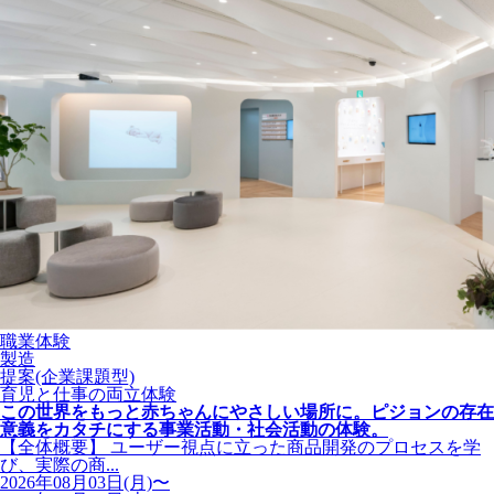
職業体験
製造
提案(企業課題型)
育児と仕事の両立体験
この世界をもっと赤ちゃんにやさしい場所に。ピジョンの存在
意義をカタチにする事業活動・社会活動の体験。
【全体概要】 ユーザー視点に立った商品開発のプロセスを学
び、実際の商...
2026年08月03日(月)〜