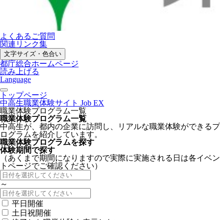
よくあるご質問
関連リンク集
文字サイズ・色合い
都庁総合ホームページ
読み上げる
Language
トップページ
中高生職業体験サイト Job EX
職業体験プログラム一覧
職業体験プログラム一覧
中高生が、都内の企業に訪問し、リアルな職業体験ができるプ
ログラムを紹介しています。
職業体験プログラムを探す
体験期間で探す
（あくまで期間になりますので実際に実施される日は各イベン
トページでご確認ください）
～
平日開催
土日祝開催