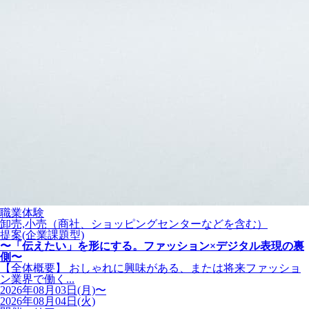
職業体験
卸売,小売（商社、ショッピングセンターなどを含む）
提案(企業課題型)
〜「伝えたい」を形にする。ファッション×デジタル表現の裏
側〜
【全体概要】 おしゃれに興味がある、または将来ファッショ
ン業界で働く...
2026年08月03日(月)〜
2026年08月04日(火)