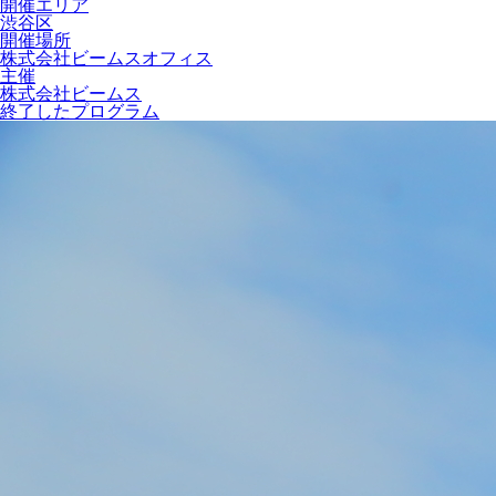
開催エリア
渋谷区
開催場所
株式会社ビームスオフィス
主催
株式会社ビームス
終了したプログラム