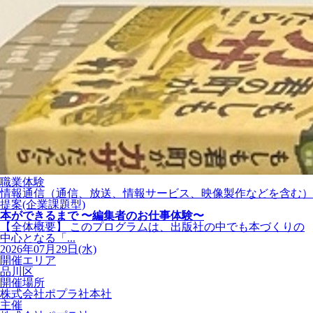
職業体験
情報通信（通信、放送、情報サービス、映像製作などを含む）
提案(企業課題型)
本ができるまで 〜編集者のお仕事体験〜
【全体概要】 このプログラムは、出版社の中でも本づくりの
中心となる「...
2026年07月29日(水)
開催エリア
品川区
開催場所
株式会社ポプラ社本社
主催