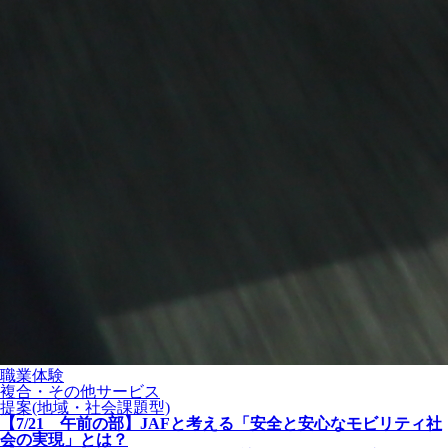
職業体験
複合・その他サービス
提案(地域・社会課題型)
【7/21 午前の部】JAFと考える「安全と安心なモビリティ社
会の実現」とは？