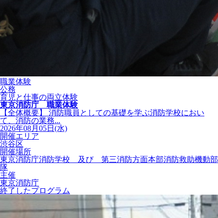
職業体験
公務
育児と仕事の両立体験
東京消防庁 職業体験
【全体概要】 消防職員としての基礎を学ぶ消防学校におい
て、消防の業務...
2026年08月05日(水)
開催エリア
渋谷区
開催場所
東京消防庁消防学校 及び 第三消防方面本部消防救助機動部
隊
主催
東京消防庁
終了したプログラム