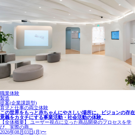
職業体験
製造
提案(企業課題型)
育児と仕事の両立体験
この世界をもっと赤ちゃんにやさしい場所に。ピジョンの存在
意義をカタチにする事業活動・社会活動の体験。
【全体概要】 ユーザー視点に立った商品開発のプロセスを学
び、実際の商...
2026年08月03日(月)〜