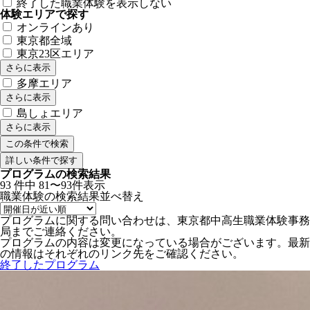
終了した職業体験を表示しない
体験エリアで探す
オンラインあり
東京都全域
東京23区エリア
さらに表示
多摩エリア
さらに表示
島しょエリア
さらに表示
詳しい条件で探す
プログラムの検索結果
93
件中
81〜93件表示
職業体験の検索結果
並べ替え
プログラムに関する問い合わせは、東京都中高生職業体験事務
局までご連絡ください。
プログラムの内容は変更になっている場合がございます。最新
の情報はそれぞれのリンク先をご確認ください。
終了したプログラム