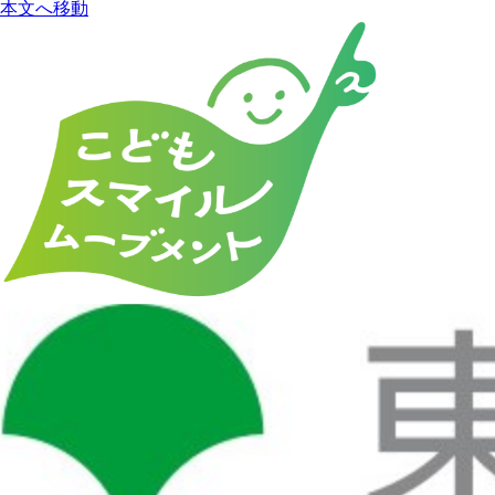
本文へ移動