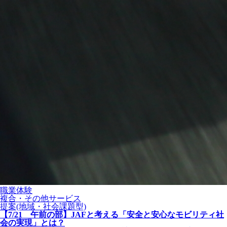
職業体験
複合・その他サービス
提案(地域・社会課題型)
【7/21 午前の部】JAFと考える「安全と安心なモビリティ社
会の実現」とは？