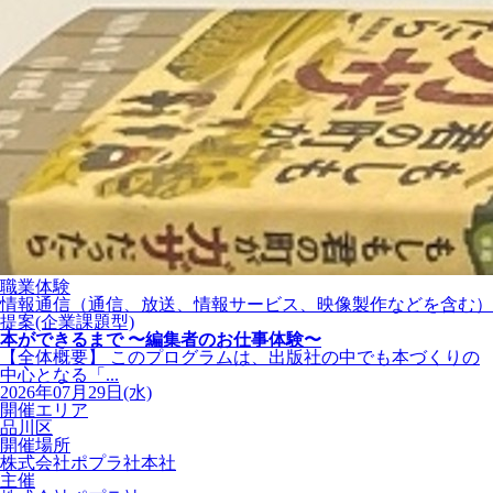
職業体験
情報通信（通信、放送、情報サービス、映像製作などを含む）
提案(企業課題型)
本ができるまで 〜編集者のお仕事体験〜
【全体概要】 このプログラムは、出版社の中でも本づくりの
中心となる「...
2026年07月29日(水)
開催エリア
品川区
開催場所
株式会社ポプラ社本社
主催