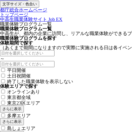
文字サイズ・色合い
都庁総合ホームページ
トップページ
中高生職業体験サイト Job EX
職業体験プログラム一覧
職業体験プログラム一覧
中高生が、都内の企業に訪問し、リアルな職業体験ができるプ
職業体験プログラムを探す
体験期間で探す
（あくまで期間になりますので実際に実施される日は各イベン
～
平日開催
土日祝開催
終了した職業体験を表示しない
体験エリアで探す
オンラインあり
東京都全域
東京23区エリア
さらに表示
多摩エリア
さらに表示
島しょエリア