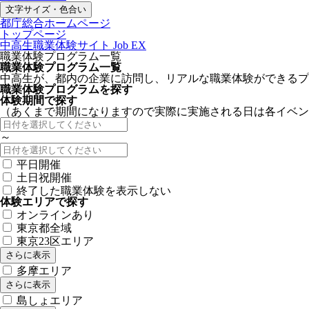
文字サイズ・色合い
都庁総合ホームページ
トップページ
中高生職業体験サイト Job EX
職業体験プログラム一覧
職業体験プログラム一覧
中高生が、都内の企業に訪問し、リアルな職業体験ができるプ
職業体験プログラムを探す
体験期間で探す
（あくまで期間になりますので実際に実施される日は各イベン
～
平日開催
土日祝開催
終了した職業体験を表示しない
体験エリアで探す
オンラインあり
東京都全域
東京23区エリア
さらに表示
多摩エリア
さらに表示
島しょエリア