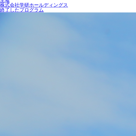
主催
株式会社学研ホールディングス
終了したプログラム