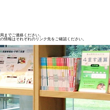
局までご連絡ください。
の情報はそれぞれのリンク先をご確認ください。