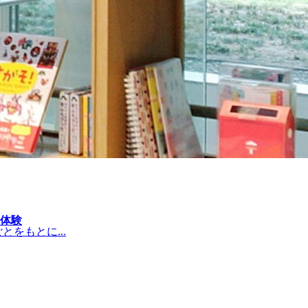
体験
をもとに...