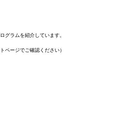
ログラムを紹介しています。
トページでご確認ください）