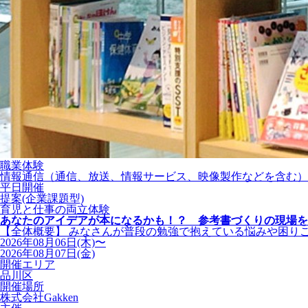
職業体験
情報通信（通信、放送、情報サービス、映像製作などを含む）
平日開催
提案(企業課題型)
育児と仕事の両立体験
あなたのアイデアが本になるかも！？ 参考書づくりの現場を
【全体概要】 みなさんが普段の勉強で抱えている悩みや困りごと
2026年08月06日(木)〜
2026年08月07日(金)
開催エリア
品川区
開催場所
株式会社Gakken