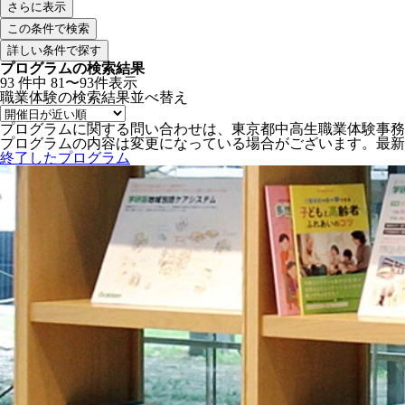
さらに表示
詳しい条件で探す
プログラムの検索結果
93
件中
81〜93件表示
職業体験の検索結果
並べ替え
プログラムに関する問い合わせは、東京都中高生職業体験事務
プログラムの内容は変更になっている場合がございます。最新
終了したプログラム