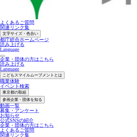
よくあるご質問
関連リンク集
文字サイズ・色合い
都庁総合ホームページ
読み上げる
Language
企業・団体の方はこちら
読み上げる
Language
こどもスマイル
ムーブメントとは
職業体験
イベント検索
東京都の取組
参画企業・
団体を知る
動画一覧
募集・
アンケート
お知らせ
公式SNS
の紹介
企業・団体の方
はこちら
よくあるご質問
関連リンク集