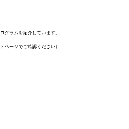
ログラムを紹介しています。
トページでご確認ください）