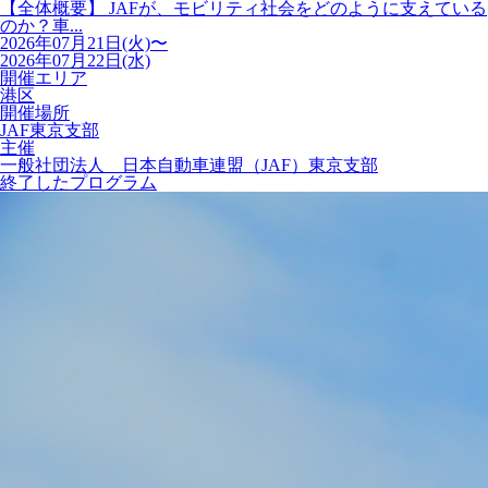
【全体概要】 JAFが、モビリティ社会をどのように支えている
のか？車...
2026年07月21日(火)〜
2026年07月22日(水)
開催エリア
港区
開催場所
JAF東京支部
主催
一般社団法人 日本自動車連盟（JAF）東京支部
終了したプログラム