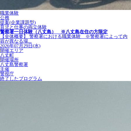
職業体験
公務
提案(企業課題型)
育児と仕事の両立体験
警察署一日体験（八丈島） ※八丈島在住の方限定
【全体概要】 警察署における職業体験 ※警察署によって内
容が異なる場...
2026年07月29日(水)
開催エリア
八丈町
開催場所
八丈島警察署
主催
警視庁
終了したプログラム