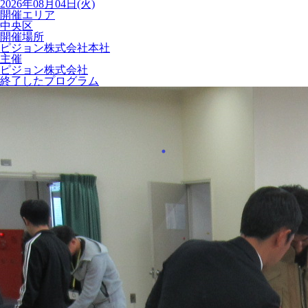
2026年08月04日(火)
開催エリア
中央区
開催場所
ピジョン株式会社本社
主催
ピジョン株式会社
終了したプログラム