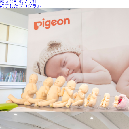
株式会社ポプラ社
終了したプログラム