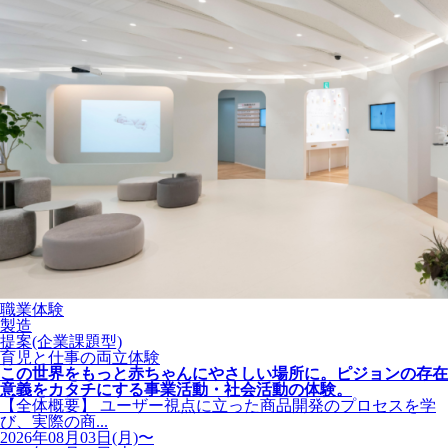
職業体験
製造
提案(企業課題型)
育児と仕事の両立体験
この世界をもっと赤ちゃんにやさしい場所に。ピジョンの存在
意義をカタチにする事業活動・社会活動の体験。
【全体概要】 ユーザー視点に立った商品開発のプロセスを学
び、実際の商...
2026年08月03日(月)〜