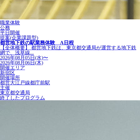
職業体験
公務
平日開催
提案(企業課題型)
都営地下鉄の駅業務体験 A日程
【全体概要】 都営地下鉄は、東京都交通局が運営する地下鉄
網で、浅草線...
2026年08月05日(水)〜
2026年08月06日(木)
開催エリア
新宿区
開催場所
都営大江戸線都庁前駅
主催
東京都交通局
終了したプログラム