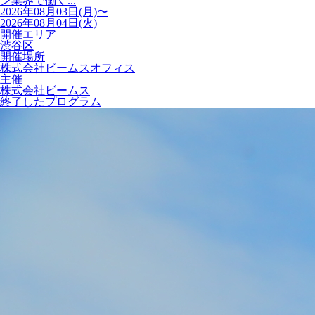
ン業界で働く...
2026年08月03日(月)〜
2026年08月04日(火)
開催エリア
渋谷区
開催場所
株式会社ビームスオフィス
主催
株式会社ビームス
終了したプログラム