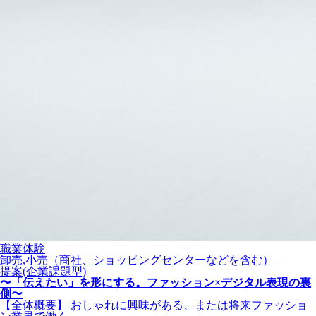
職業体験
卸売,小売（商社、ショッピングセンターなどを含む）
提案(企業課題型)
〜「伝えたい」を形にする。ファッション×デジタル表現の裏
側〜
【全体概要】 おしゃれに興味がある、または将来ファッショ