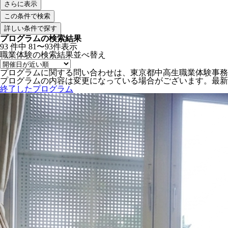
さらに表示
詳しい条件で探す
プログラムの検索結果
93
件中
81〜93件表示
職業体験の検索結果
並べ替え
プログラムに関する問い合わせは、東京都中高生職業体験事務
プログラムの内容は変更になっている場合がございます。最新
終了したプログラム