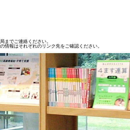
局までご連絡ください。
の情報はそれぞれのリンク先をご確認ください。