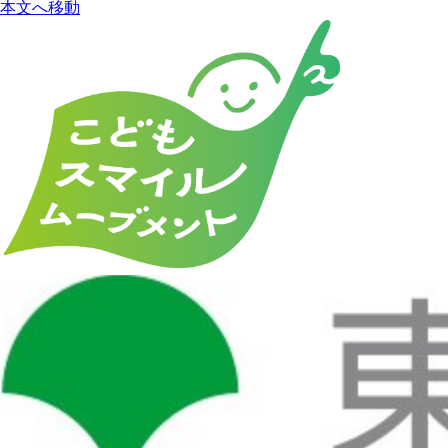
本文へ移動