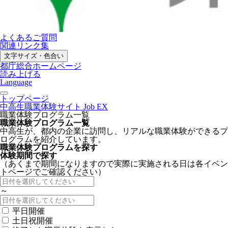
よくあるご質問
関連リンク集
文字サイズ・色合い
都庁総合ホームページ
読み上げる
Language
トップページ
中高生職業体験サイト Job EX
職業体験プログラム一覧
職業体験プログラム一覧
中高生が、都内の企業に訪問し、リアルな職業体験ができるプ
ログラムを紹介しています。
職業体験プログラムを探す
体験期間で探す
（あくまで期間になりますので実際に実施される日は各イベン
トページでご確認ください）
～
平日開催
土日祝開催