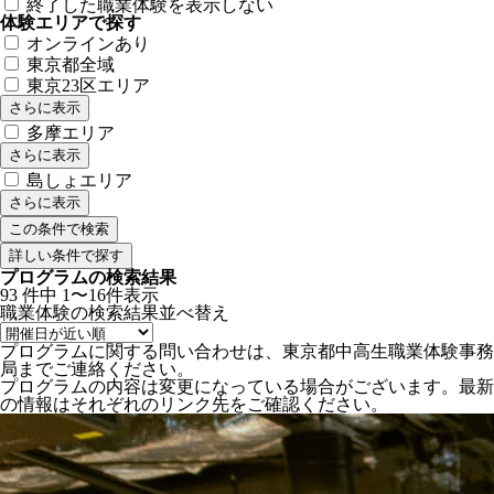
終了した職業体験を表示しない
体験エリアで探す
オンラインあり
東京都全域
東京23区エリア
さらに表示
多摩エリア
さらに表示
島しょエリア
さらに表示
詳しい条件で探す
プログラムの検索結果
93
件中
1〜16件表示
職業体験の検索結果
並べ替え
プログラムに関する問い合わせは、東京都中高生職業体験事務
局までご連絡ください。
プログラムの内容は変更になっている場合がございます。最新
の情報はそれぞれのリンク先をご確認ください。