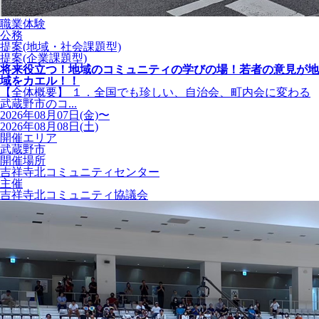
職業体験
公務
提案(地域・社会課題型)
提案(企業課題型)
将来役立つ！地域のコミュニティの学びの場！若者の意見が地
域をカエル！！
【全体概要】 １．全国でも珍しい、自治会、町内会に変わる
武蔵野市のコ...
2026年08月07日(金)〜
2026年08月08日(土)
開催エリア
武蔵野市
開催場所
吉祥寺北コミュニティセンター
主催
吉祥寺北コミュニティ協議会