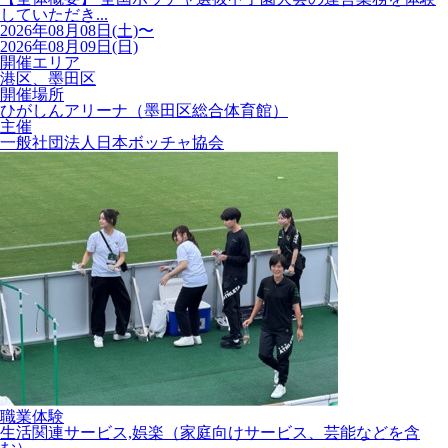
していただき...
2026年08月08日(土)〜
2026年08月09日(日)
開催エリア
港区、墨田区
開催場所
ひがしんアリーナ（墨田区総合体育館）
主催
一般社団法人日本ボッチャ協会
職業体験
生活関連サービス,娯楽（家庭向けサービス、芸能などを含