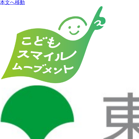
本文へ移動