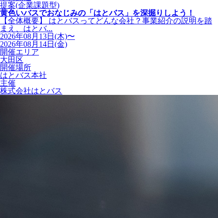
提案(企業課題型)
黄色いバスでおなじみの「はとバス」を深掘りしよう！
【全体概要】 はとバスってどんな会社？事業紹介の説明を踏
まえ、はとバ...
2026年08月13日(木)〜
2026年08月14日(金)
開催エリア
大田区
開催場所
はとバス本社
主催
株式会社はとバス