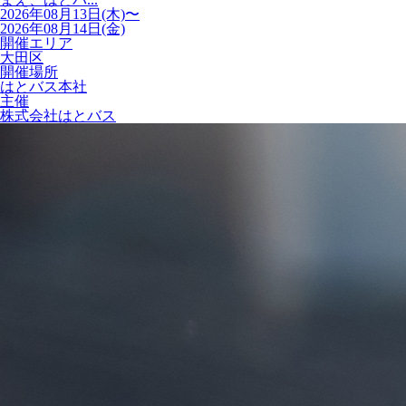
2026年08月13日(木)〜
2026年08月14日(金)
開催エリア
大田区
開催場所
はとバス本社
主催
株式会社はとバス