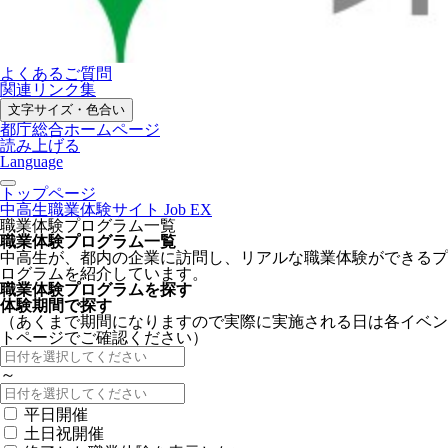
よくあるご質問
関連リンク集
文字サイズ・色合い
都庁総合ホームページ
読み上げる
Language
トップページ
中高生職業体験サイト Job EX
職業体験プログラム一覧
職業体験プログラム一覧
中高生が、都内の企業に訪問し、リアルな職業体験ができるプ
ログラムを紹介しています。
職業体験プログラムを探す
体験期間で探す
（あくまで期間になりますので実際に実施される日は各イベン
トページでご確認ください）
～
平日開催
土日祝開催