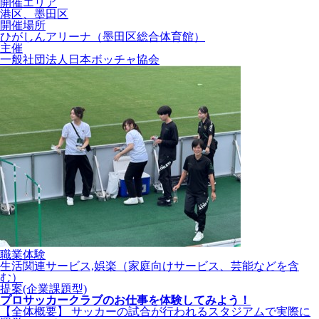
開催エリア
港区、墨田区
開催場所
ひがしんアリーナ（墨田区総合体育館）
主催
一般社団法人日本ボッチャ協会
職業体験
生活関連サービス,娯楽（家庭向けサービス、芸能などを含
む）
提案(企業課題型)
プロサッカークラブのお仕事を体験してみよう！
【全体概要】 サッカーの試合が行われるスタジアムで実際に