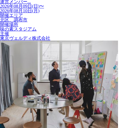
運営メンバー...
2026年08月09日(日)〜
2026年08月10日(月)
開催エリア
北区、調布市
開催場所
味の素スタジアム
主催
東京ヴェルディ株式会社