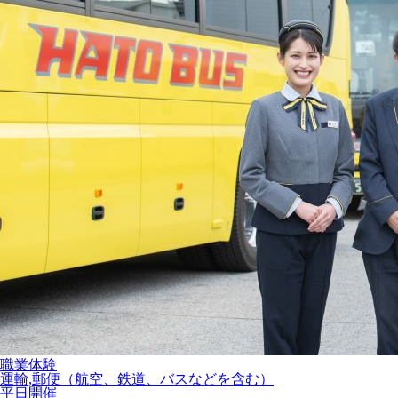
職業体験
運輸,郵便（航空、鉄道、バスなどを含む）
平日開催