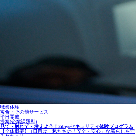
職業体験
複合・その他サービス
平日開催
提案(企業課題型)
見て・触れて・考えよう！2daysセキュリティ体験プログラム
【全体概要】 1日目は、私たちの「安全・安心」な暮らしを守