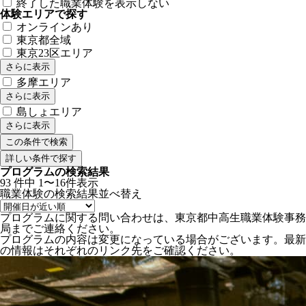
終了した職業体験を表示しない
体験エリアで探す
オンラインあり
東京都全域
東京23区エリア
さらに表示
多摩エリア
さらに表示
島しょエリア
さらに表示
詳しい条件で探す
プログラムの検索結果
93
件中
1〜16件表示
職業体験の検索結果
並べ替え
プログラムに関する問い合わせは、東京都中高生職業体験事務
局までご連絡ください。
プログラムの内容は変更になっている場合がございます。最新
の情報はそれぞれのリンク先をご確認ください。