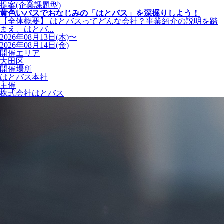
提案(企業課題型)
黄色いバスでおなじみの「はとバス」を深掘りしよう！
【全体概要】 はとバスってどんな会社？事業紹介の説明を踏
まえ、はとバ...
2026年08月13日(木)〜
2026年08月14日(金)
開催エリア
大田区
開催場所
はとバス本社
主催
株式会社はとバス