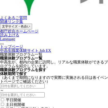
よくあるご質問
関連リンク集
文字サイズ・色合い
都庁総合ホームページ
読み上げる
Language
トップページ
中高生職業体験サイト Job EX
職業体験プログラム一覧
職業体験プログラム一覧
中高生が、都内の企業に訪問し、リアルな職業体験ができるプ
ログラムを紹介しています。
職業体験プログラムを探す
体験期間で探す
（あくまで期間になりますので実際に実施される日は各イベン
トページでご確認ください）
～
平日開催
土日祝開催