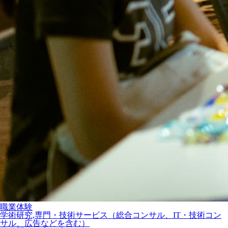
職業体験
学術研究,専門・技術サービス（総合コンサル、IT・技術コン
サル、広告などを含む）