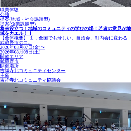
職業体験
公務
提案(地域・社会課題型)
提案(企業課題型)
将来役立つ！地域のコミュニティの学びの場！若者の意見が地
域をカエル！！
【全体概要】 １．全国でも珍しい、自治会、町内会に変わる
武蔵野市のコ...
2026年08月07日(金)〜
2026年08月08日(土)
開催エリア
武蔵野市
開催場所
吉祥寺北コミュニティセンター
主催
吉祥寺北コミュニティ協議会