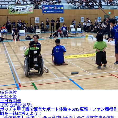
職業体験
分類不能
土日祝開催
提案(企業課題型)
ボッチャ甲子園で運営サポート体験＋SNS広報・ファン獲得作
戦を一緒に考えよう！
【全体概要】 全国ボッチャ選抜甲子園大会の運営業務を体験