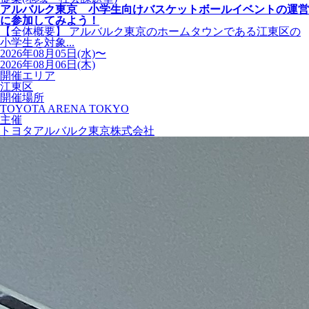
アルバルク東京 小学生向けバスケットボールイベントの運営
に参加してみよう！
【全体概要】 アルバルク東京のホームタウンである江東区の
小学生を対象...
2026年08月05日(水)〜
2026年08月06日(木)
開催エリア
江東区
開催場所
TOYOTA ARENA TOKYO
主催
トヨタアルバルク東京株式会社