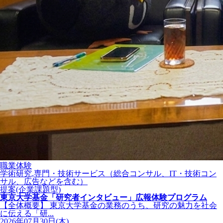
職業体験
学術研究,専門・技術サービス（総合コンサル、IT・技術コン
サル、広告などを含む）
提案(企業課題型)
東京大学基金「研究者インタビュー」広報体験プログラム
【全体概要】 東京大学基金の業務のうち、研究の魅力を社会
に伝える「研...
2026年07月30日(木)、