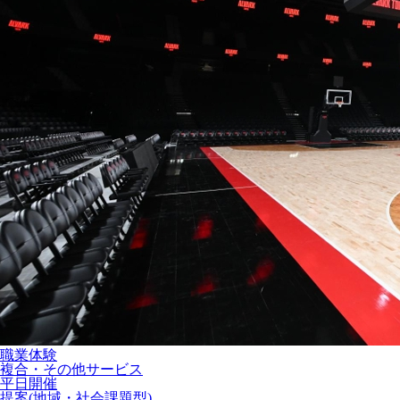
職業体験
複合・その他サービス
平日開催
提案(地域・社会課題型)