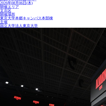
2026年08月06日(木)
開催エリア
文京区
開催場所
東京大学本郷キャンパス本部棟
主催
国立大学法人東京大学