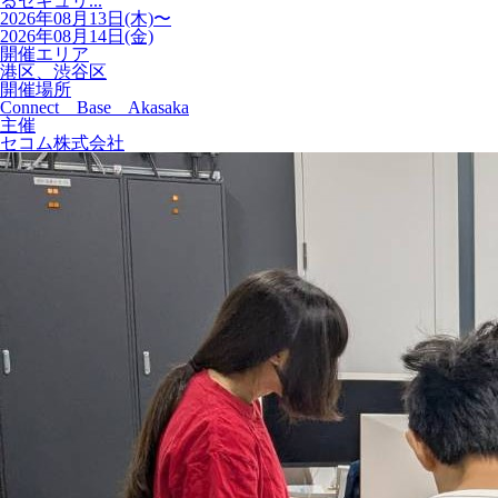
るセキュリ...
2026年08月13日(木)〜
2026年08月14日(金)
開催エリア
港区、渋谷区
開催場所
Connect Base Akasaka
主催
セコム株式会社