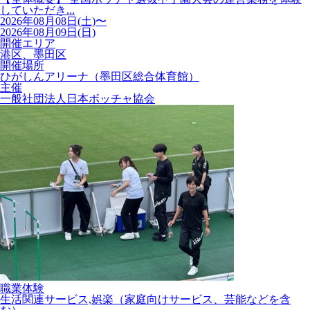
していただき...
2026年08月08日(土)〜
2026年08月09日(日)
開催エリア
港区、墨田区
開催場所
ひがしんアリーナ（墨田区総合体育館）
主催
一般社団法人日本ボッチャ協会
職業体験
生活関連サービス,娯楽（家庭向けサービス、芸能などを含