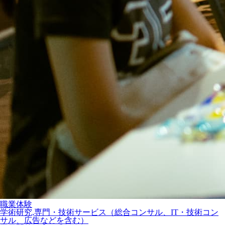
職業体験
学術研究,専門・技術サービス（総合コンサル、IT・技術コン
サル、広告などを含む）