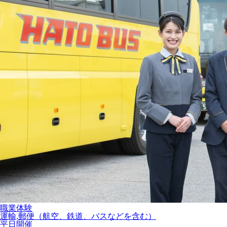
職業体験
運輸,郵便（航空、鉄道、バスなどを含む）
平日開催