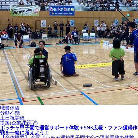
職業体験
分類不能
土日祝開催
提案(企業課題型)
ボッチャ甲子園で運営サポート体験＋SNS広報・ファン獲得作
戦を一緒に考えよう！
【全体概要】 全国ボッチャ選抜甲子園大会の運営業務を体験