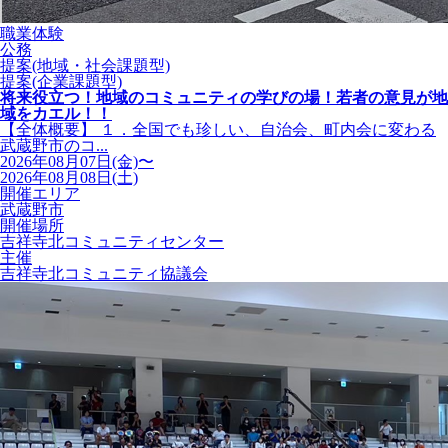
職業体験
公務
提案(地域・社会課題型)
提案(企業課題型)
将来役立つ！地域のコミュニティの学びの場！若者の意見が地
域をカエル！！
【全体概要】 １．全国でも珍しい、自治会、町内会に変わる
武蔵野市のコ...
2026年08月07日(金)〜
2026年08月08日(土)
開催エリア
武蔵野市
開催場所
吉祥寺北コミュニティセンター
主催
吉祥寺北コミュニティ協議会