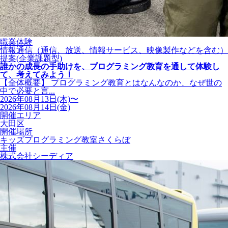
職業体験
情報通信（通信、放送、情報サービス、映像製作などを含む）
提案(企業課題型)
誰かの成長の手助けを、プログラミング教育を通して体験し
て、考えてみよう！
【全体概要】 プログラミング教育とはなんなのか、なぜ世の
中で必要と言...
2026年08月13日(木)〜
2026年08月14日(金)
開催エリア
大田区
開催場所
キッズプログラミング教室さくらぼ
主催
株式会社シーディア