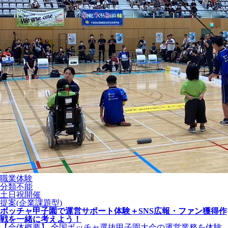
職業体験
分類不能
土日祝開催
提案(企業課題型)
ボッチャ甲子園で運営サポート体験＋SNS広報・ファン獲得作
戦を一緒に考えよう！
【全体概要】 全国ボッチャ選抜甲子園大会の運営業務を体験