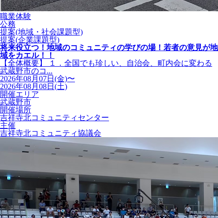
職業体験
公務
提案(地域・社会課題型)
提案(企業課題型)
将来役立つ！地域のコミュニティの学びの場！若者の意見が地
域をカエル！！
【全体概要】 １．全国でも珍しい、自治会、町内会に変わる
武蔵野市のコ...
2026年08月07日(金)〜
2026年08月08日(土)
開催エリア
武蔵野市
開催場所
吉祥寺北コミュニティセンター
主催
吉祥寺北コミュニティ協議会