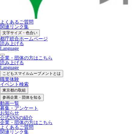
よくあるご質問
関連リンク集
文字サイズ・色合い
都庁総合ホームページ
読み上げる
Language
企業・団体の方はこちら
読み上げる
Language
こどもスマイル
ムーブメントとは
職業体験
イベント検索
東京都の取組
参画企業・
団体を知る
動画一覧
募集・
アンケート
お知らせ
公式SNS
の紹介
企業・団体の方
はこちら
よくあるご質問
関連リンク集