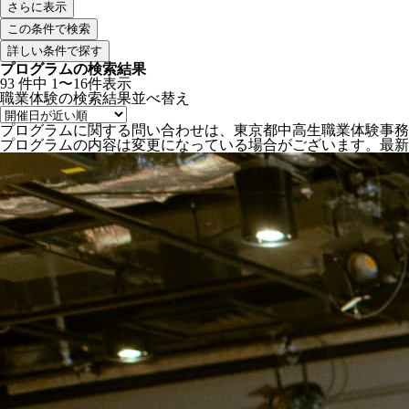
さらに表示
詳しい条件で探す
プログラムの検索結果
93
件中
1〜16件表示
職業体験の検索結果
並べ替え
プログラムに関する問い合わせは、東京都中高生職業体験事務
プログラムの内容は変更になっている場合がございます。最新