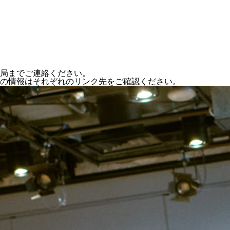
局までご連絡ください。
の情報はそれぞれのリンク先をご確認ください。