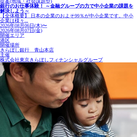
提案(地域・社会課題型)
銀行のお仕事体験！ ～金融グループの力で中小企業の課題を
解決しよう～
【全体概要】 日本の企業のおよそ99％が中小企業です。中小
企業は様々...
2026年08月06日(木)〜
2026年08月07日(金)
開催エリア
港区
開催場所
きらぼし銀行 青山本店
主催
株式会社東京きらぼしフィナンシャルグループ