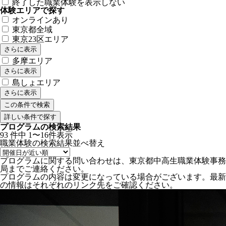
終了した職業体験を表示しない
体験エリアで探す
オンラインあり
東京都全域
東京23区エリア
さらに表示
多摩エリア
さらに表示
島しょエリア
さらに表示
詳しい条件で探す
プログラムの検索結果
93
件中
1〜16件表示
職業体験の検索結果
並べ替え
プログラムに関する問い合わせは、東京都中高生職業体験事務
局までご連絡ください。
プログラムの内容は変更になっている場合がございます。最新
の情報はそれぞれのリンク先をご確認ください。