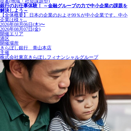
提案(地域・社会課題型)
銀行のお仕事体験！ ～金融グループの力で中小企業の課題を
解決しよう～
【全体概要】 日本の企業のおよそ99％が中小企業です。中小
企業は様々...
2026年08月06日(木)〜
2026年08月07日(金)
開催エリア
港区
開催場所
きらぼし銀行 青山本店
主催
株式会社東京きらぼしフィナンシャルグループ