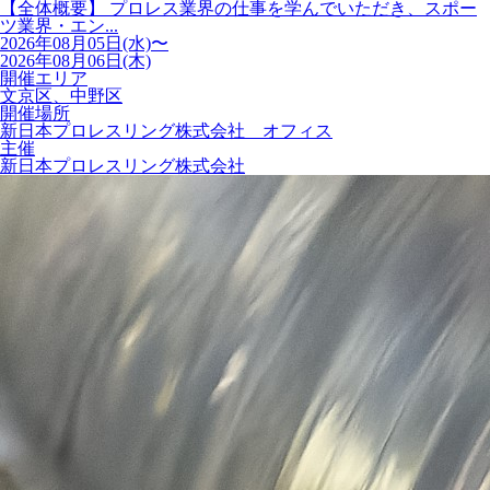
【全体概要】 プロレス業界の仕事を学んでいただき、スポー
ツ業界・エン...
2026年08月05日(水)〜
2026年08月06日(木)
開催エリア
文京区、中野区
開催場所
新日本プロレスリング株式会社 オフィス
主催
新日本プロレスリング株式会社