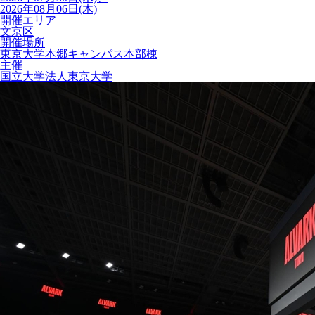
2026年08月06日(木)
開催エリア
文京区
開催場所
東京大学本郷キャンパス本部棟
主催
国立大学法人東京大学