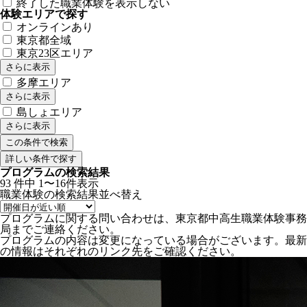
終了した職業体験を表示しない
体験エリアで探す
オンラインあり
東京都全域
東京23区エリア
さらに表示
多摩エリア
さらに表示
島しょエリア
さらに表示
詳しい条件で探す
プログラムの検索結果
93
件中
1〜16件表示
職業体験の検索結果
並べ替え
プログラムに関する問い合わせは、東京都中高生職業体験事務
局までご連絡ください。
プログラムの内容は変更になっている場合がございます。最新
の情報はそれぞれのリンク先をご確認ください。