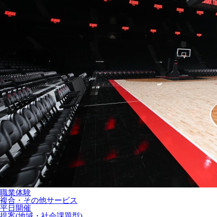
職業体験
複合・その他サービス
平日開催
提案(地域・社会課題型)