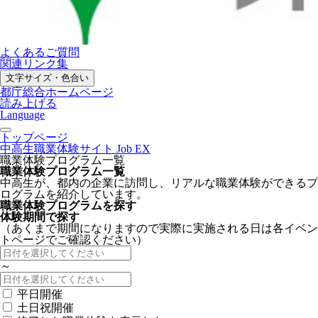
よくあるご質問
関連リンク集
文字サイズ・色合い
都庁総合ホームページ
読み上げる
Language
トップページ
中高生職業体験サイト Job EX
職業体験プログラム一覧
職業体験プログラム一覧
中高生が、都内の企業に訪問し、リアルな職業体験ができるプ
ログラムを紹介しています。
職業体験プログラムを探す
体験期間で探す
（あくまで期間になりますので実際に実施される日は各イベン
トページでご確認ください）
～
平日開催
土日祝開催