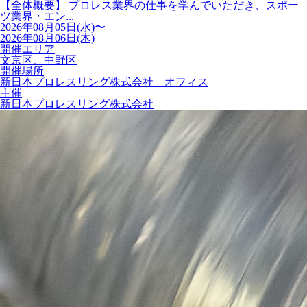
【全体概要】 プロレス業界の仕事を学んでいただき、スポー
ツ業界・エン...
2026年08月05日(水)〜
2026年08月06日(木)
開催エリア
文京区、中野区
開催場所
新日本プロレスリング株式会社 オフィス
主催
新日本プロレスリング株式会社