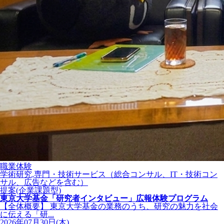
職業体験
学術研究,専門・技術サービス（総合コンサル、IT・技術コン
サル、広告などを含む）
提案(企業課題型)
東京大学基金「研究者インタビュー」広報体験プログラム
【全体概要】 東京大学基金の業務のうち、研究の魅力を社会
に伝える「研...
2026年07月30日(木)、