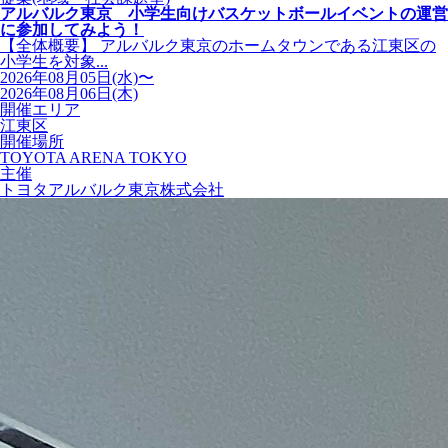
アルバルク東京 小学生向けバスケットボールイベントの運営
に参加してみよう！
【全体概要】 アルバルク東京のホームタウンである江東区の
小学生を対象...
2026年08月05日(水)〜
2026年08月06日(木)
開催エリア
江東区
開催場所
TOYOTA ARENA TOKYO
主催
トヨタアルバルク東京株式会社