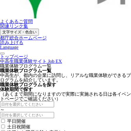
よくあるご質問
関連リンク集
文字サイズ・色合い
都庁総合ホームページ
読み上げる
Language
トップページ
中高生職業体験サイト Job EX
職業体験プログラム一覧
職業体験プログラム一覧
中高生が、都内の企業に訪問し、リアルな職業体験ができるプ
ログラムを紹介しています。
職業体験プログラムを探す
体験期間で探す
（あくまで期間になりますので実際に実施される日は各イベン
トページでご確認ください）
～
平日開催
土日祝開催