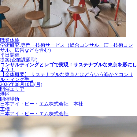
職業体験
学術研究,専門・技術サービス（総合コンサル、IT・技術コン
サル、広告などを含む）
平日開催
提案(企業課題型)
コンサルティングとレゴで実現！サステナブルな東京を形にし
よう！
【全体概要】 サステナブルな東京とはどういう姿か？コンサ
ルティング手...
2026年08月10日(月)
開催エリア
港区
開催場所
日本アイ・ビー・エム株式会社 本社
主催
日本アイ・ビー・エム株式会社