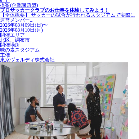
む）
提案(企業課題型)
プロサッカークラブのお仕事を体験してみよう！
【全体概要】 サッカーの試合が行われるスタジアムで実際に
運営メンバー...
2026年08月09日(日)〜
2026年08月10日(月)
開催エリア
北区、調布市
開催場所
味の素スタジアム
主催
東京ヴェルディ株式会社