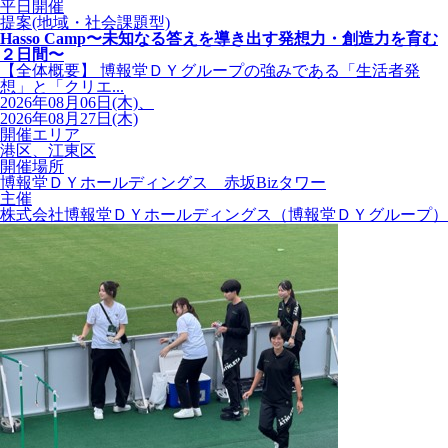
平日開催
提案(地域・社会課題型)
Hasso Camp〜未知なる答えを導き出す発想力・創造力を育む
２日間〜
【全体概要】 博報堂ＤＹグループの強みである「生活者発
想」と「クリエ...
2026年08月06日(木)、
2026年08月27日(木)
開催エリア
港区、江東区
開催場所
博報堂ＤＹホールディングス 赤坂Bizタワー
主催
株式会社博報堂ＤＹホールディングス（博報堂ＤＹグループ）