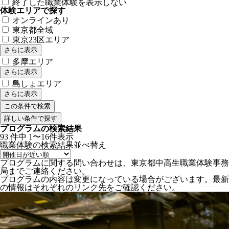
終了した職業体験を表示しない
体験エリアで探す
オンラインあり
東京都全域
東京23区エリア
さらに表示
多摩エリア
さらに表示
島しょエリア
さらに表示
詳しい条件で探す
プログラムの検索結果
93
件中
1〜16件表示
職業体験の検索結果
並べ替え
プログラムに関する問い合わせは、東京都中高生職業体験事務
局までご連絡ください。
プログラムの内容は変更になっている場合がございます。最新
の情報はそれぞれのリンク先をご確認ください。