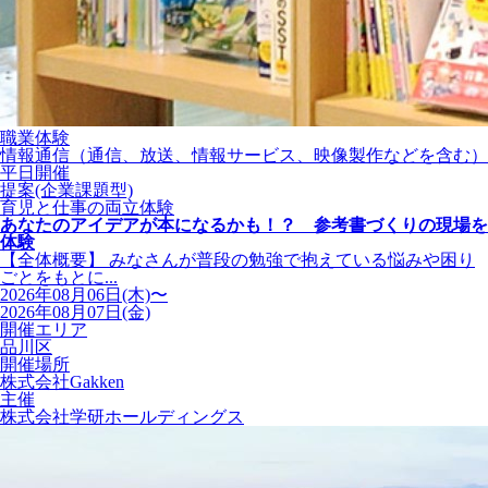
職業体験
情報通信（通信、放送、情報サービス、映像製作などを含む）
平日開催
提案(企業課題型)
育児と仕事の両立体験
あなたのアイデアが本になるかも！？ 参考書づくりの現場を
体験
【全体概要】 みなさんが普段の勉強で抱えている悩みや困り
ごとをもとに...
2026年08月06日(木)〜
2026年08月07日(金)
開催エリア
品川区
開催場所
株式会社Gakken
主催
株式会社学研ホールディングス