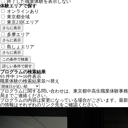
終了した職業体験を表示しない
体験エリアで探す
オンラインあり
東京都全域
東京23区エリア
さらに表示
多摩エリア
さらに表示
島しょエリア
さらに表示
詳しい条件で探す
プログラムの検索結果
93
件中
1〜16件表示
職業体験の検索結果
並べ替え
プログラムに関する問い合わせは、東京都中高生職業体験事務
局までご連絡ください。
プログラムの内容は変更になっている場合がございます。最新
の情報はそれぞれのリンク先をご確認ください。