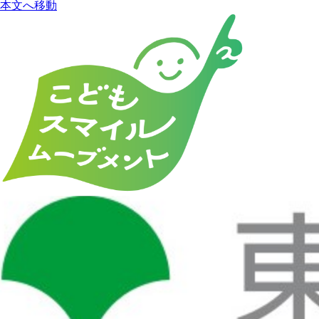
本文へ移動