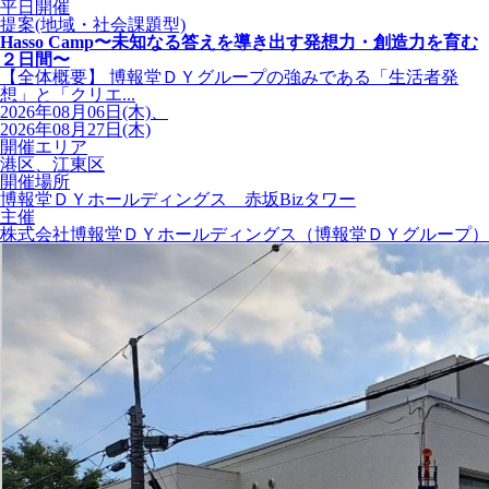
平日開催
提案(地域・社会課題型)
Hasso Camp〜未知なる答えを導き出す発想力・創造力を育む
２日間〜
【全体概要】 博報堂ＤＹグループの強みである「生活者発
想」と「クリエ...
2026年08月06日(木)、
2026年08月27日(木)
開催エリア
港区、江東区
開催場所
博報堂ＤＹホールディングス 赤坂Bizタワー
主催
株式会社博報堂ＤＹホールディングス（博報堂ＤＹグループ）