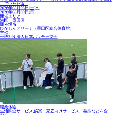
していただき...
2026年08月08日(土)〜
2026年08月09日(日)
開催エリア
港区、墨田区
開催場所
ひがしんアリーナ（墨田区総合体育館）
主催
一般社団法人日本ボッチャ協会
職業体験
生活関連サービス,娯楽（家庭向けサービス、芸能などを含