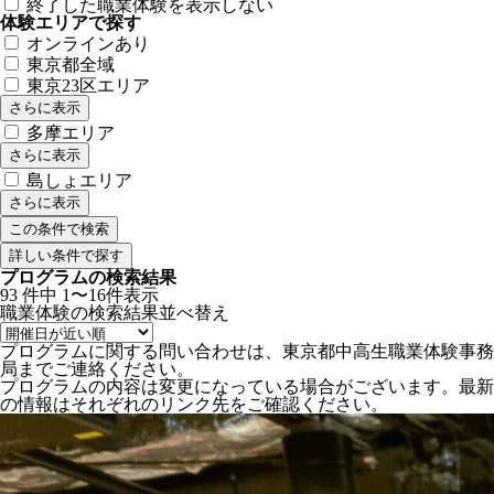
終了した職業体験を表示しない
体験エリアで探す
オンラインあり
東京都全域
東京23区エリア
さらに表示
多摩エリア
さらに表示
島しょエリア
さらに表示
詳しい条件で探す
プログラムの検索結果
93
件中
1〜16件表示
職業体験の検索結果
並べ替え
プログラムに関する問い合わせは、東京都中高生職業体験事務
局までご連絡ください。
プログラムの内容は変更になっている場合がございます。最新
の情報はそれぞれのリンク先をご確認ください。