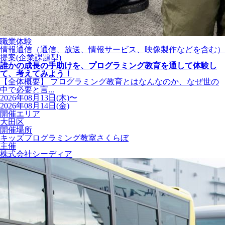
職業体験
情報通信（通信、放送、情報サービス、映像製作などを含む）
提案(企業課題型)
誰かの成長の手助けを、プログラミング教育を通して体験し
て、考えてみよう！
【全体概要】 プログラミング教育とはなんなのか、なぜ世の
中で必要と言...
2026年08月13日(木)〜
2026年08月14日(金)
開催エリア
大田区
開催場所
キッズプログラミング教室さくらぼ
主催
株式会社シーディア