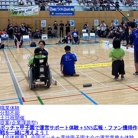
職業体験
分類不能
土日祝開催
提案(企業課題型)
ボッチャ甲子園で運営サポート体験＋SNS広報・ファン獲得作
戦を一緒に考えよう！
【全体概要】 全国ボッチャ選抜甲子園大会の運営業務を体験