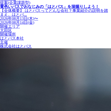
提案(企業課題型)
黄色いバスでおなじみの「はとバス」を深掘りしよう！
【全体概要】 はとバスってどんな会社？事業紹介の説明を踏
まえ、はとバ...
2026年08月13日(木)〜
2026年08月14日(金)
開催エリア
大田区
開催場所
はとバス本社
主催
株式会社はとバス