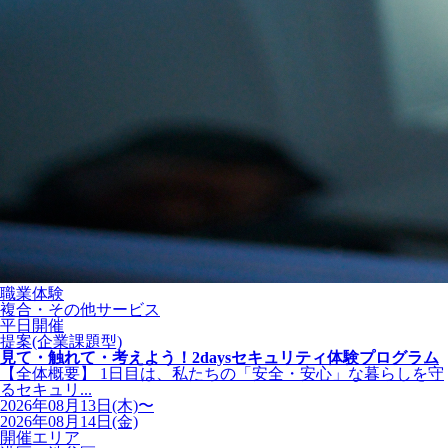
職業体験
複合・その他サービス
平日開催
提案(企業課題型)
見て・触れて・考えよう！2daysセキュリティ体験プログラム
【全体概要】 1日目は、私たちの「安全・安心」な暮らしを守
るセキュリ...
2026年08月13日(木)〜
2026年08月14日(金)
開催エリア