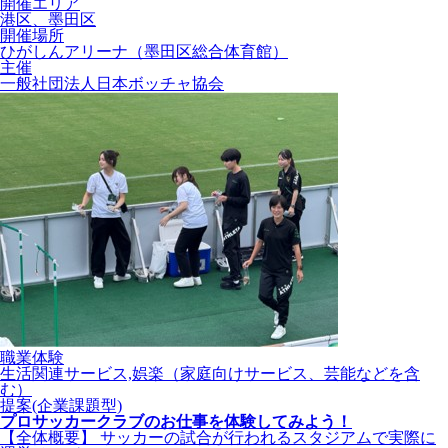
開催エリア
港区、墨田区
開催場所
ひがしんアリーナ（墨田区総合体育館）
主催
一般社団法人日本ボッチャ協会
職業体験
生活関連サービス,娯楽（家庭向けサービス、芸能などを含
む）
提案(企業課題型)
プロサッカークラブのお仕事を体験してみよう！
【全体概要】 サッカーの試合が行われるスタジアムで実際に