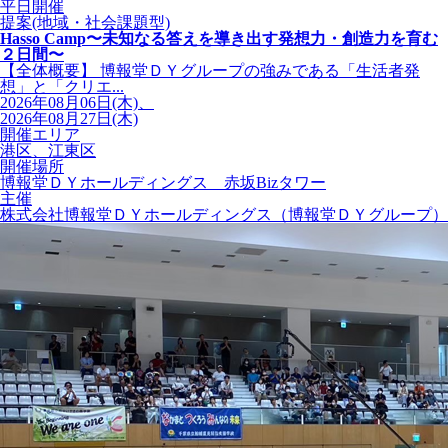
平日開催
提案(地域・社会課題型)
Hasso Camp〜未知なる答えを導き出す発想力・創造力を育む
２日間〜
【全体概要】 博報堂ＤＹグループの強みである「生活者発
想」と「クリエ...
2026年08月06日(木)、
2026年08月27日(木)
開催エリア
港区、江東区
開催場所
博報堂ＤＹホールディングス 赤坂Bizタワー
主催
株式会社博報堂ＤＹホールディングス（博報堂ＤＹグループ）