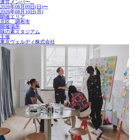
運営メンバー...
2026年08月09日(日)〜
2026年08月10日(月)
開催エリア
北区、調布市
開催場所
味の素スタジアム
主催
東京ヴェルディ株式会社