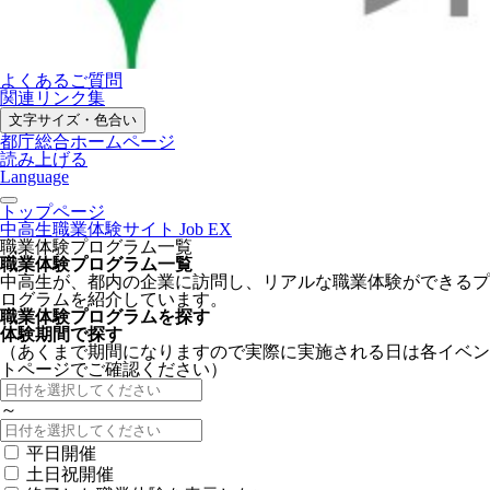
よくあるご質問
関連リンク集
文字サイズ・色合い
都庁総合ホームページ
読み上げる
Language
トップページ
中高生職業体験サイト Job EX
職業体験プログラム一覧
職業体験プログラム一覧
中高生が、都内の企業に訪問し、リアルな職業体験ができるプ
ログラムを紹介しています。
職業体験プログラムを探す
体験期間で探す
（あくまで期間になりますので実際に実施される日は各イベン
トページでご確認ください）
～
平日開催
土日祝開催