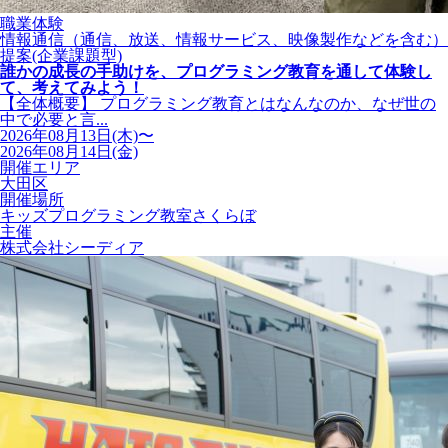
職業体験
情報通信（通信、放送、情報サービス、映像製作などを含む）
提案(企業課題型)
誰かの成長の手助けを、プログラミング教育を通して体験し
て、考えてみよう！
【全体概要】 プログラミング教育とはなんなのか、なぜ世の
中で必要と言...
2026年08月13日(木)〜
2026年08月14日(金)
開催エリア
大田区
開催場所
キッズプログラミング教室さくらぼ
主催
株式会社シーディア