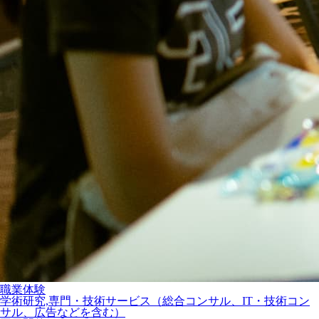
職業体験
学術研究,専門・技術サービス（総合コンサル、IT・技術コン
サル、広告などを含む）