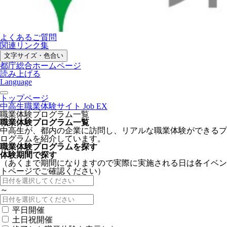
よくあるご質問
関連リンク集
文字サイズ・色合い
都庁総合ホームページ
読み上げる
Language
トップページ
中高生職業体験サイト Job EX
職業体験プログラム一覧
職業体験プログラム一覧
中高生が、都内の企業に訪問し、リアルな職業体験ができるプ
ログラムを紹介しています。
職業体験プログラムを探す
体験期間で探す
（あくまで期間になりますので実際に実施される日は各イベン
トページでご確認ください）
～
平日開催
土日祝開催