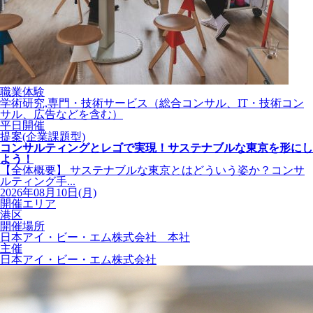
職業体験
学術研究,専門・技術サービス（総合コンサル、IT・技術コン
サル、広告などを含む）
平日開催
提案(企業課題型)
コンサルティングとレゴで実現！サステナブルな東京を形にし
よう！
【全体概要】 サステナブルな東京とはどういう姿か？コンサ
ルティング手...
2026年08月10日(月)
開催エリア
港区
開催場所
日本アイ・ビー・エム株式会社 本社
主催
日本アイ・ビー・エム株式会社