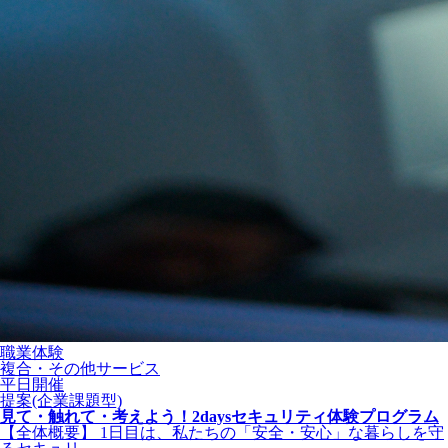
職業体験
複合・その他サービス
平日開催
提案(企業課題型)
見て・触れて・考えよう！2daysセキュリティ体験プログラム
【全体概要】 1日目は、私たちの「安全・安心」な暮らしを守