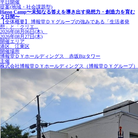
平日開催
提案(地域・社会課題型)
Hasso Camp〜未知なる答えを導き出す発想力・創造力を育む
２日間〜
【全体概要】 博報堂ＤＹグループの強みである「生活者発
想」と「クリエ...
2026年08月06日(木)、
2026年08月27日(木)
開催エリア
港区、江東区
開催場所
博報堂ＤＹホールディングス 赤坂Bizタワー
主催
株式会社博報堂ＤＹホールディングス（博報堂ＤＹグループ）