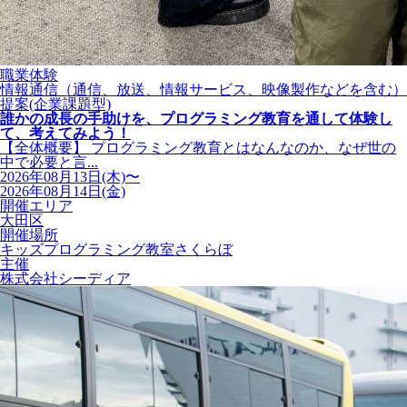
職業体験
情報通信（通信、放送、情報サービス、映像製作などを含む）
提案(企業課題型)
誰かの成長の手助けを、プログラミング教育を通して体験し
て、考えてみよう！
【全体概要】 プログラミング教育とはなんなのか、なぜ世の
中で必要と言...
2026年08月13日(木)〜
2026年08月14日(金)
開催エリア
大田区
開催場所
キッズプログラミング教室さくらぼ
主催
株式会社シーディア