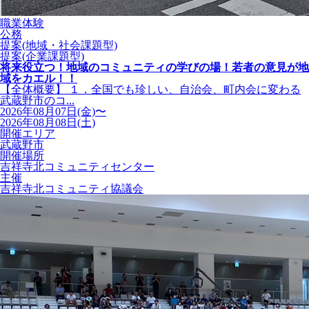
職業体験
公務
提案(地域・社会課題型)
提案(企業課題型)
将来役立つ！地域のコミュニティの学びの場！若者の意見が地
域をカエル！！
【全体概要】 １．全国でも珍しい、自治会、町内会に変わる
武蔵野市のコ...
2026年08月07日(金)〜
2026年08月08日(土)
開催エリア
武蔵野市
開催場所
吉祥寺北コミュニティセンター
主催
吉祥寺北コミュニティ協議会