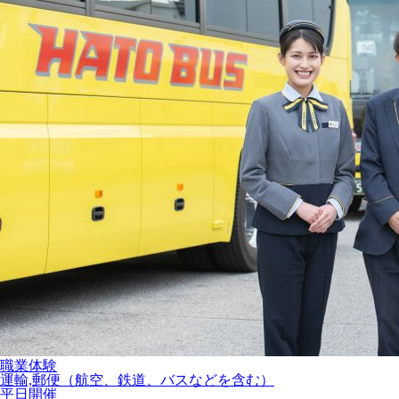
職業体験
運輸,郵便（航空、鉄道、バスなどを含む）
平日開催