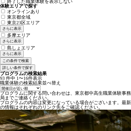
終了した職業体験を表示しない
体験エリアで探す
オンラインあり
東京都全域
東京23区エリア
さらに表示
多摩エリア
さらに表示
島しょエリア
さらに表示
詳しい条件で探す
プログラムの検索結果
93
件中
1〜16件表示
職業体験の検索結果
並べ替え
プログラムに関する問い合わせは、東京都中高生職業体験事務
局までご連絡ください。
プログラムの内容は変更になっている場合がございます。最新
の情報はそれぞれのリンク先をご確認ください。