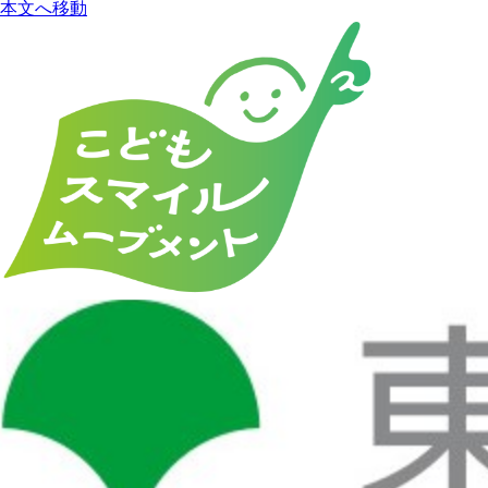
本文へ移動