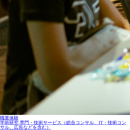
職業体験
学術研究,専門・技術サービス（総合コンサル、IT・技術コン
サル、広告などを含む）