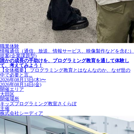
職業体験
情報通信（通信、放送、情報サービス、映像製作などを含む）
提案(企業課題型)
誰かの成長の手助けを、プログラミング教育を通して体験し
て、考えてみよう！
【全体概要】 プログラミング教育とはなんなのか、なぜ世の
中で必要と言...
2026年08月13日(木)〜
2026年08月14日(金)
開催エリア
大田区
開催場所
キッズプログラミング教室さくらぼ
主催
株式会社シーディア