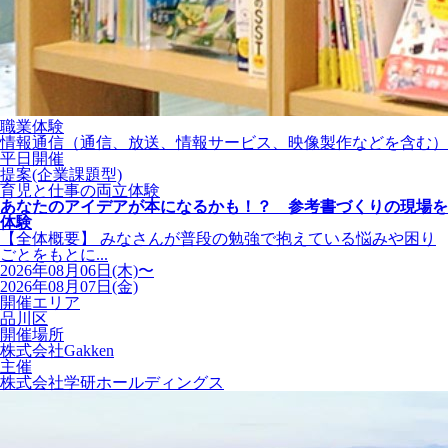
職業体験
情報通信（通信、放送、情報サービス、映像製作などを含む）
平日開催
提案(企業課題型)
育児と仕事の両立体験
あなたのアイデアが本になるかも！？ 参考書づくりの現場を
体験
【全体概要】 みなさんが普段の勉強で抱えている悩みや困り
ごとをもとに...
2026年08月06日(木)〜
2026年08月07日(金)
開催エリア
品川区
開催場所
株式会社Gakken
主催
株式会社学研ホールディングス