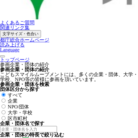
よくあるご質問
関連リンク集
文字サイズ・色合い
都庁総合ホームページ
読み上げる
Language
トップページ
参画企業・団体の紹介
参画企業・団体の紹介
こどもスマイルムーブメントには、多くの企業・団体、大学・
学校、NPO等の皆様に参画を頂いています。
参画企業・団体を検索
団体区分から探す
すべて
企業
NPO/団体
大学・学校
区市町村
企業・団体名で探す
企業・団体の特長で絞り込む