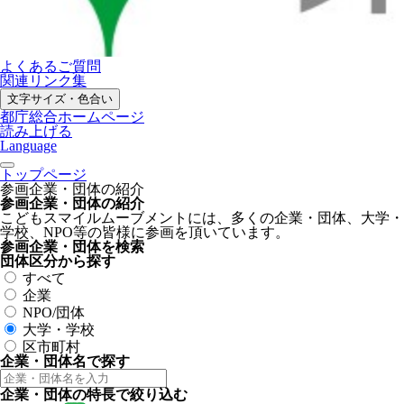
よくあるご質問
関連リンク集
文字サイズ・色合い
都庁総合ホームページ
読み上げる
Language
トップページ
参画企業・団体の紹介
参画企業・団体の紹介
こどもスマイルムーブメントには、多くの企業・団体、大学・
学校、NPO等の皆様に参画を頂いています。
参画企業・団体を検索
団体区分から探す
すべて
企業
NPO/団体
大学・学校
区市町村
企業・団体名で探す
企業・団体の特長で絞り込む