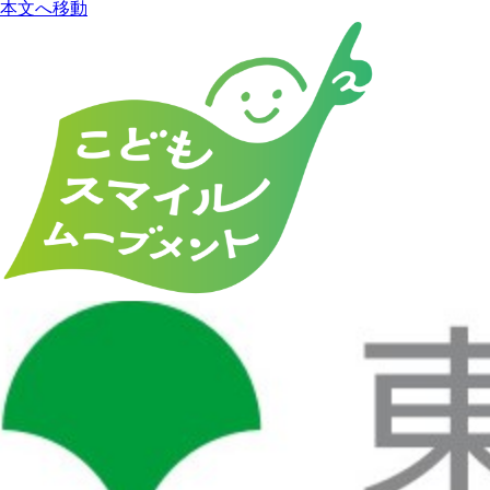
本文へ移動