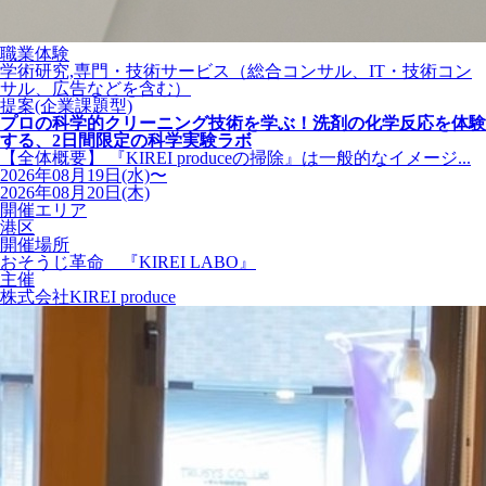
職業体験
学術研究,専門・技術サービス（総合コンサル、IT・技術コン
サル、広告などを含む）
提案(企業課題型)
プロの科学的クリーニング技術を学ぶ！洗剤の化学反応を体験
する、2日間限定の科学実験ラボ
【全体概要】 『KIREI produceの掃除』は一般的なイメージ...
2026年08月19日(水)〜
2026年08月20日(木)
開催エリア
港区
開催場所
おそうじ革命 『KIREI LABO』
主催
株式会社KIREI produce