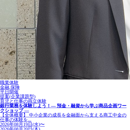
職業体験
金融,保険
平日開催
提案(企業課題型)
育児と仕事の両立体験
銀行業務を体験しよう！― 預金・融資から学ぶ商品企画ワー
クショップ ―
【全体概要】 中小企業の成長を金融面から支える商工中金の
仕事の体験を...
2026年08月19日(水)〜
2026年08月20日(木)