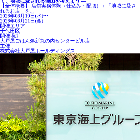
て、地域に愛される理由を考えよう ―
【全体概要】 店舗実務体験（仕込み・配膳）＋「地域に愛さ
れるお店」を...
2026年08月19日(水)〜
2026年08月21日(金)
開催エリア
千代田区
開催場所
大戸屋ごはん処新丸の内センタービル店
主催
株式会社大戸屋ホールディングス