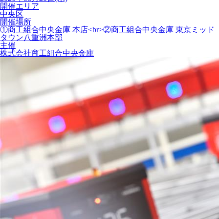
開催エリア
中央区
開催場所
①商工組合中央金庫 本店<br>②商工組合中央金庫 東京ミッド
タウン八重洲本部
主催
株式会社商工組合中央金庫