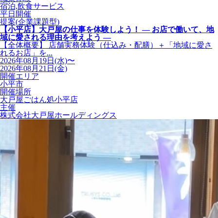
宿泊,飲食サービス
平日開催
提案(企業課題型)
【小平店】大戸屋の仕事を体験しよう！ ― お店で働いて、地
域に愛される理由を考えよう ―
【全体概要】 店舗実務体験（仕込み・配膳）＋「地域に愛さ
れるお店」を...
2026年08月19日(水)〜
2026年08月21日(金)
開催エリア
小平市
開催場所
大戸屋ごはん処小平店
主催
株式会社大戸屋ホールディングス