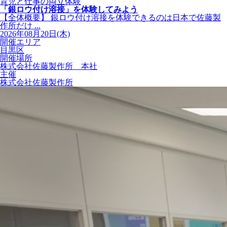
育児と仕事の両立体験
「銀ロウ付け溶接」を体験してみよう
【全体概要】 銀ロウ付け溶接を体験できるのは日本で佐藤製
作所だけ ...
2026年08月20日(木)
開催エリア
目黒区
開催場所
株式会社佐藤製作所 本社
主催
株式会社佐藤製作所