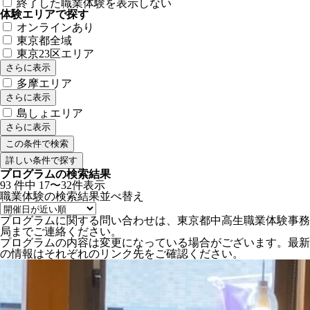
終了した職業体験を表示しない
体験エリアで探す
オンラインあり
東京都全域
東京23区エリア
さらに表示
多摩エリア
さらに表示
島しょエリア
さらに表示
詳しい条件で探す
プログラムの検索結果
93
件中
17〜32件表示
職業体験の検索結果
並べ替え
プログラムに関する問い合わせは、東京都中高生職業体験事務
局までご連絡ください。
プログラムの内容は変更になっている場合がございます。最新
の情報はそれぞれのリンク先をご確認ください。