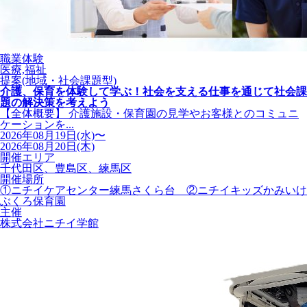
職業体験
医療,福祉
提案(地域・社会課題型)
介護、保育を体験して学ぶ！社会を支える仕事を通じて社会課
題の解決策を考えよう
【全体概要】 介護施設・保育園の見学やお客様とのコミュニ
ケーションを...
2026年08月19日(水)〜
2026年08月20日(木)
開催エリア
千代田区、豊島区、練馬区
開催場所
①ニチイケアセンター練馬さくら台 ②ニチイキッズかみいけ
ぶくろ保育園
主催
株式会社ニチイ学館