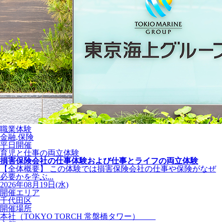
職業体験
金融,保険
平日開催
育児と仕事の両立体験
損害保険会社の仕事体験および仕事とライフの両立体験
【全体概要】 この体験では損害保険会社の仕事や保険がなぜ
必要かを学ぶ...
2026年08月19日(水)
開催エリア
千代田区
開催場所
本社（TOKYO TORCH 常盤橋タワー）