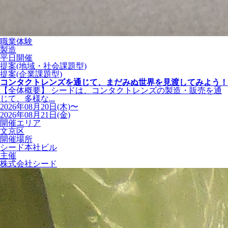
職業体験
製造
平日開催
提案(地域・社会課題型)
提案(企業課題型)
コンタクトレンズを通じて、まだみぬ世界を見渡してみよう！
【全体概要】 シードは、コンタクトレンズの製造・販売を通
じて、多様な...
2026年08月20日(木)〜
2026年08月21日(金)
開催エリア
文京区
開催場所
シード本社ビル
主催
株式会社シード