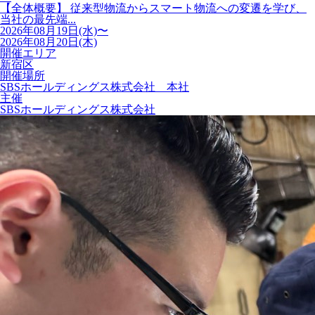
【全体概要】 従来型物流からスマート物流への変遷を学び、
当社の最先端...
2026年08月19日(水)〜
2026年08月20日(木)
開催エリア
新宿区
開催場所
SBSホールディングス株式会社 本社
主催
SBSホールディングス株式会社