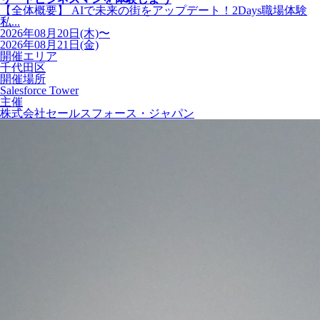
【全体概要】 AIで未来の街をアップデート！2Days職場体験
私...
2026年08月20日(木)〜
2026年08月21日(金)
開催エリア
千代田区
開催場所
Salesforce Tower
主催
株式会社セールスフォース・ジャパン