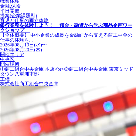
職業体験
金融,保険
平日開催
提案(企業課題型)
育児と仕事の両立体験
銀行業務を体験しよう！― 預金・融資から学ぶ商品企画ワー
クショップ ―
【全体概要】 中小企業の成長を金融面から支える商工中金の
仕事の体験を...
2026年08月19日(水)〜
2026年08月20日(木)
開催エリア
中央区
開催場所
①商工組合中央金庫 本店<br>②商工組合中央金庫 東京ミッド
タウン八重洲本部
主催
株式会社商工組合中央金庫