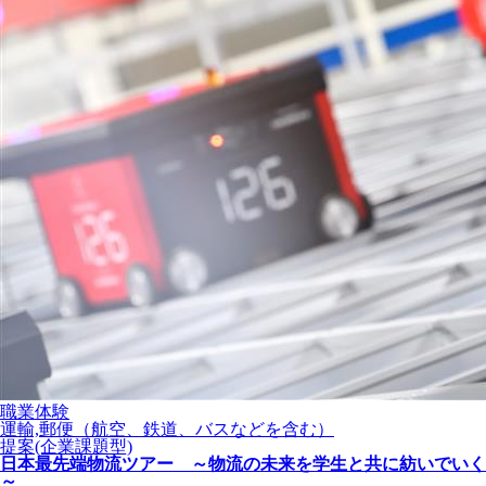
職業体験
運輸,郵便（航空、鉄道、バスなどを含む）
提案(企業課題型)
日本最先端物流ツアー ～物流の未来を学生と共に紡いでいく
～