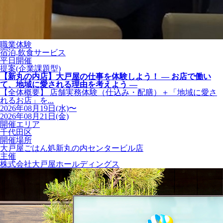
職業体験
宿泊,飲食サービス
平日開催
提案(企業課題型)
【新丸の内店】大戸屋の仕事を体験しよう！ ― お店で働い
て、地域に愛される理由を考えよう ―
【全体概要】 店舗実務体験（仕込み・配膳）＋「地域に愛さ
れるお店」を...
2026年08月19日(水)〜
2026年08月21日(金)
開催エリア
千代田区
開催場所
大戸屋ごはん処新丸の内センタービル店
主催
株式会社大戸屋ホールディングス