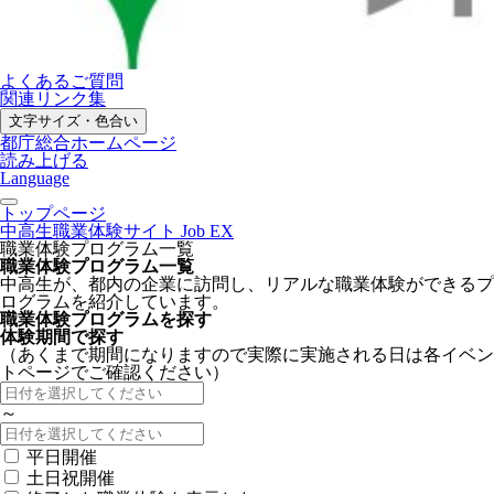
よくあるご質問
関連リンク集
文字サイズ・色合い
都庁総合ホームページ
読み上げる
Language
トップページ
中高生職業体験サイト Job EX
職業体験プログラム一覧
職業体験プログラム一覧
中高生が、都内の企業に訪問し、リアルな職業体験ができるプ
ログラムを紹介しています。
職業体験プログラムを探す
体験期間で探す
（あくまで期間になりますので実際に実施される日は各イベン
トページでご確認ください）
～
平日開催
土日祝開催