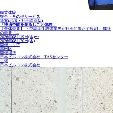
職業体験
複合・その他サービス
提案(地域・社会課題型)
「快適空間を創るしごと体験」
【全体概要】 ・空調衛生設備業界が社会に果たす役割 ・弊社
の概要（...
2026年08月19日(水)〜
2026年08月20日(木)
開催エリア
墨田区
開催場所
日本ビルコン株式会社 TASセンター
主催
日本ビルコン株式会社