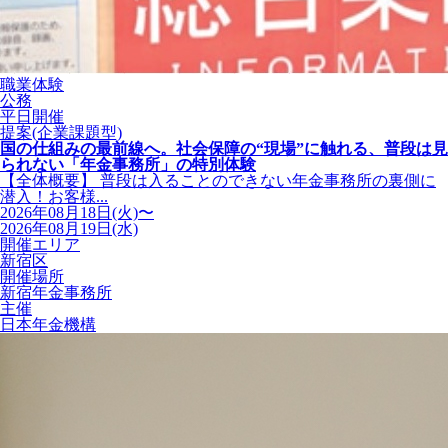
職業体験
公務
平日開催
提案(企業課題型)
国の仕組みの最前線へ。社会保障の“現場”に触れる、普段は見
られない「年金事務所」の特別体験
【全体概要】 普段は入ることのできない年金事務所の裏側に
潜入！お客様...
2026年08月18日(火)〜
2026年08月19日(水)
開催エリア
新宿区
開催場所
新宿年金事務所
主催
日本年金機構