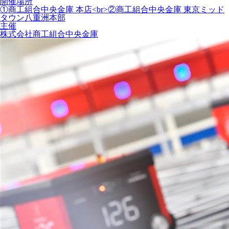
開催場所
①商工組合中央金庫 本店<br>②商工組合中央金庫 東京ミッド
タウン八重洲本部
主催
株式会社商工組合中央金庫