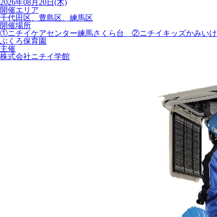
2026年08月20日(木)
開催エリア
千代田区、豊島区、練馬区
開催場所
①ニチイケアセンター練馬さくら台 ②ニチイキッズかみいけ
ぶくろ保育園
主催
株式会社ニチイ学館