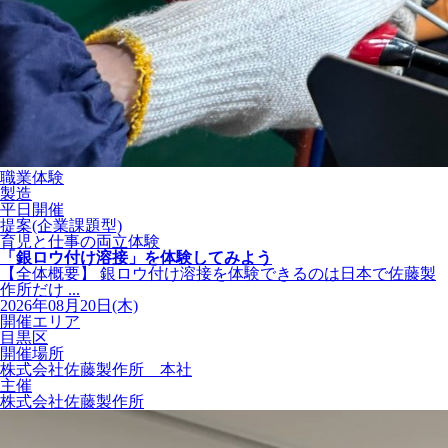
職業体験
製造
平日開催
提案(企業課題型)
育児と仕事の両立体験
「銀ロウ付け溶接」を体験してみよう
【全体概要】 銀ロウ付け溶接を体験できるのは日本で佐藤製
作所だけ ...
2026年08月20日(木)
開催エリア
目黒区
開催場所
株式会社佐藤製作所 本社
主催
株式会社佐藤製作所