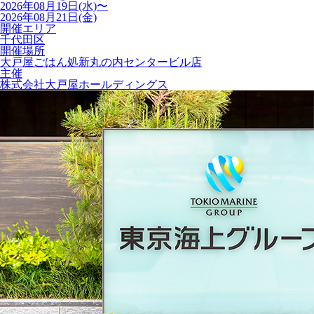
2026年08月19日(水)〜
2026年08月21日(金)
開催エリア
千代田区
開催場所
大戸屋ごはん処新丸の内センタービル店
主催
株式会社大戸屋ホールディングス