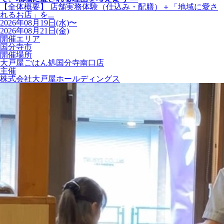
【全体概要】 店舗実務体験（仕込み・配膳）＋「地域に愛さ
れるお店」を...
2026年08月19日(水)〜
2026年08月21日(金)
開催エリア
国分寺市
開催場所
大戸屋ごはん処国分寺南口店
主催
株式会社大戸屋ホールディングス